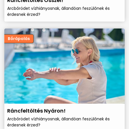
Ráncfeltöltés Ősszel!
Arcbőrödet vízhiányosnak, állandóan feszülőnek és
érdesnek érzed?
Bőrápolás
Ráncfeltöltés Nyáron!
Arcbőrödet vízhiányosnak, állandóan feszülőnek és
érdesnek érzed?