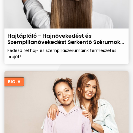
Hajtápláló - Hajnövekedést és
Szempillanövekedést Serkentő Szérumok
és Samponok
Fedezd fel haj- és szempillaszérumaink természetes
erejét!
BIOLA