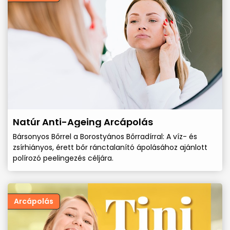
Natúr Anti-Ageing Arcápolás
Bársonyos Bőrrel a Borostyános Bőrradírral: A víz- és
zsírhiányos, érett bőr ránctalanító ápolásához ajánlott
polírozó peelingezés céljára.
Arcápolás