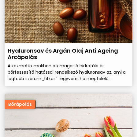
Hyaluronsav és Argán Olaj Anti Ageing
Arcápolás
A kozmetikumokban a kimagasló hidratáló és
bőrfeszesítő hatással rendelkező hyaluronsav az, ami a
legtöbb szérum „titkos” fegyvere, ha megfelelő
koncentrációban van jelen. Ennek a nagy molekulájú
speciális szénhidrátnak (tudományosabban fogalmazva
savas mukopoliszaharid), az emberi szervezeten belüli
megoszlása a bőr tekintetében, mintegy 6-9%-os és
Bőrápolás
különböző molekulasúlyút, méretűt célszerű kombinálni
az arckrémekben is. A legjobb kombináció, ha egyszerre
legalább 2 féle molekulasúlyú hyaluronsav van a
szérumokban és az arckrémekben.