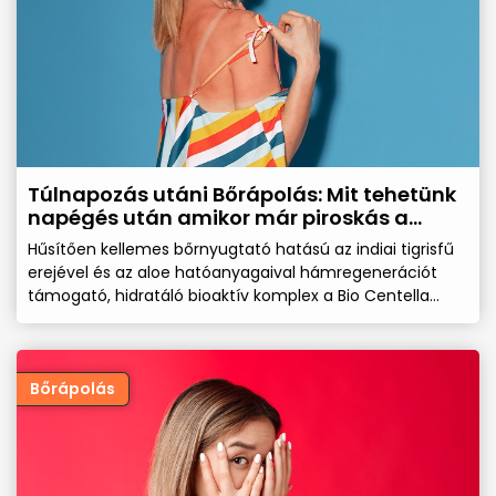
Túlnapozás utáni Bőrápolás: Mit tehetünk
napégés után amikor már piroskás a
bőrünk?
Hűsítően kellemes bőrnyugtató hatású az indiai tigrisfű
erejével és az aloe hatóanyagaival hámregenerációt
támogató, hidratáló bioaktív komplex a Bio Centella
Bőrregeneráló Elixír - 100 ml spray, amely az érzékeny bőr
táplálására szolgál és a bőr megfelelő higiénés
állapotának kialakítását segíti.
Bőrápolás