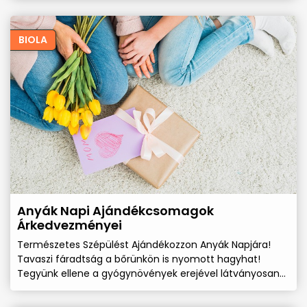
BIOLA
Anyák Napi Ajándékcsomagok
Árkedvezményei
Természetes Szépülést Ajándékozzon Anyák Napjára!
Tavaszi fáradtság a bőrünkön is nyomott hagyhat!
Tegyünk ellene a gyógynövények erejével látványosan
és természetesen szépülve!