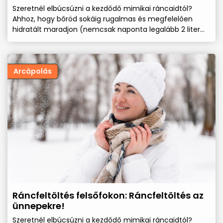
Szeretnél elbúcsúzni a kezdődő mimikai ráncaidtól?
Ahhoz, hogy bőröd sokáig rugalmas és megfelelően
hidratált maradjon (nemcsak naponta legalább 2 liter
tiszta vizet kell inni) és a megfelelő bőrműködés
szempontjából szükséges tápanyagokat, vitaminokat és
a létfontosságú zsírsavakat is pótolni szükséges a
bőrödben és a bőr felszínén is! Megfelelő biológiailag
Arcápolás
értékes növényi olajokat kell ilyenkor célzottan a
bőrfelszínre felvinni!
Ráncfeltöltés felsőfokon: Ráncfeltöltés az
ünnepekre!
Szeretnél elbúcsúzni a kezdődő mimikai ráncaidtól?