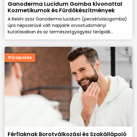
Ganoderma Lucidum Gomba kivonattal
Kozmetikumok és Fürdőkészítmények
A Reishi azaz Ganoderma lucidum (pecsétviaszgomba)
újra népszerűvé vált napjaink orvostudományi
kutatásaiban és az természetgyógyász terápiák
területén mivel rendkívül gazdag biológiailag aktív
összetevőkben a ganoderma savak, a poliszacharidok,
béta-glükánok, triterpenoidok és fenolos származékok
erős gyulladáscsökkentő hatóanyagai.
Bőrápolás
Férfiaknak Borotválkozási és Szakállápoló