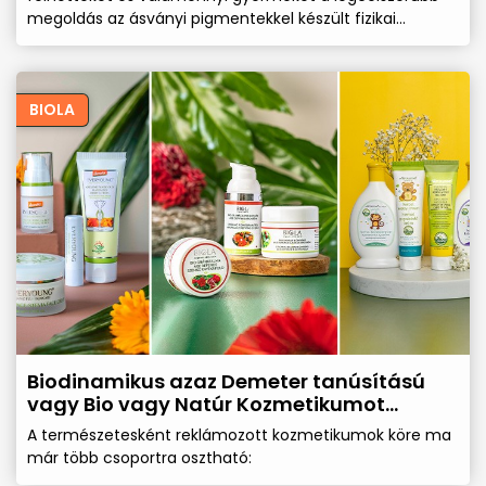
megoldás az ásványi pigmentekkel készült fizikai
fényvédőink használatával óvjunk ilyenkor az erős UV
sugárzás miatt a közvetlen napfénytől!
BIOLA
Biodinamikus azaz Demeter tanúsítású
vagy Bio vagy Natúr Kozmetikumot
Válasszunk?
A természetesként reklámozott kozmetikumok köre ma
már több csoportra osztható: