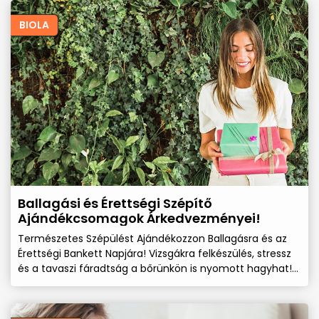
BIOLA
Ballagási és Érettségi Szépítő
Ajándékcsomagok Árkedvezményei!
Természetes Szépülést Ajándékozzon Ballagásra és az
Érettségi Bankett Napjára! Vizsgákra felkészülés, stressz
és a tavaszi fáradtság a bőrünkön is nyomott hagyhat!
Tegyünk ellene a gyógynövények erejével látványosan
és természetesen szépülve!