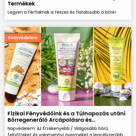
Termékek
Legyen a Férfiaknak is feszes és fiatalosabb a bőre!
Fényvédelem
Fizikai Fényvédőink és a Túlnapozás utáni
Bőrregeneráló Arcápolásra és
Testápolásra valamint Hidratálásra
Napvédelem: Az Érzékenyebb / Világosabb bőrű
szolgáló Termékeink!
felnőtteket és valamennyi gyermeket a legcélszerűbb