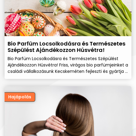
Bio Parfüm Locsolkodásra és Természetes
Szépülést Ajándékozzon Húsvétra!
Bio Parfüm Locsolkodásra és Természetes Szépülést
Ajándékozzon Húsvétra! Friss, virágos bio parfümjeinket a
családi vállalkozásunk Kecskeméten fejleszti és gyártja a
tanúsított biokozmetikumok és SLS mentes
fürdőkészítmények mellett. Kiemelkedő aromaterápiás
derűre hangoló hatással is rendelkeznek a gazdag
aromájú virágesszenciái és illóolajai miatt.
Hajápolás