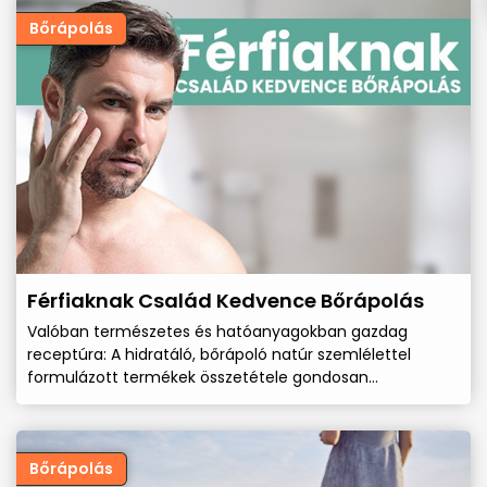
Bőrápolás
Férfiaknak Család Kedvence Bőrápolás
Valóban természetes és hatóanyagokban gazdag
receptúra: A hidratáló, bőrápoló natúr szemlélettel
formulázott termékek összetétele gondosan
összeállított, hogy a bőröd számára a legjobb ápolást
biztosítja a Naturissimo termékeink közül.
Bőrápolás