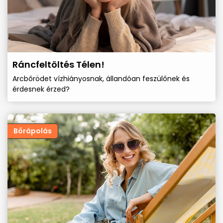
Ráncfeltöltés Télen!
Arcbőrödet vízhiányosnak, állandóan feszülőnek és
érdesnek érzed?
Bőrápolás