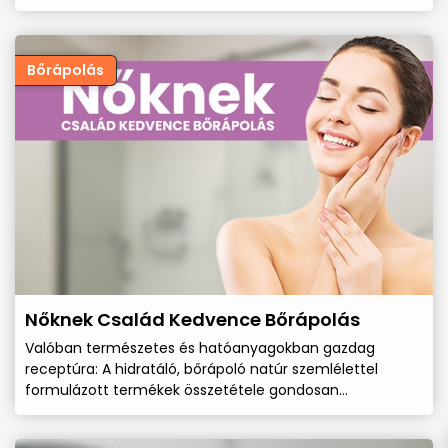
Bőrápolás
Nőknek Család Kedvence Bőrápolás
Valóban természetes és hatóanyagokban gazdag
receptúra: A hidratáló, bőrápoló natúr szemlélettel
formulázott termékek összetétele gondosan
összeállított, hogy a bőröd számára a legjobb ápolást
biztosítja a Naturissimo termékeink közül.