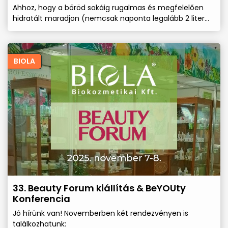
Ahhoz, hogy a bőröd sokáig rugalmas és megfelelően
hidratált maradjon (nemcsak naponta legalább 2 liter
tiszta vizet kell inni) és a megfelelő bőrműködés
szempontjából szükséges tápanyagokat, vitaminokat és
a létfontosságú zsírsavakat is pótolni szükséges a
bőrödben és a bőr felszínén is!
BIOLA
33. Beauty Forum kiállítás & BeYOUty
Konferencia
Jó hírünk van! Novemberben két rendezvényen is
találkozhatunk: