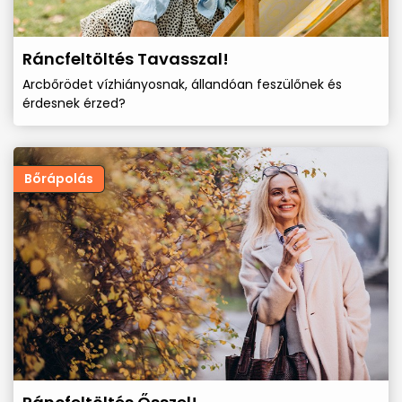
Ráncfeltöltés Tavasszal!
Arcbőrödet vízhiányosnak, állandóan feszülőnek és
érdesnek érzed?
Bőrápolás