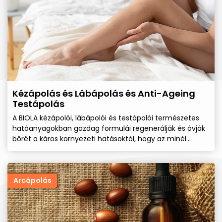
Kézápolás és Lábápolás és Anti-Ageing
Testápolás
A BIOLA kézápolói, lábápolói és testápolói természetes
hatóanyagokban gazdag formulái regenerálják és óvják
bőrét a káros környezeti hatásoktól, hogy az minél
tovább megőrizze fiatalos feszességét.
Arcápolás