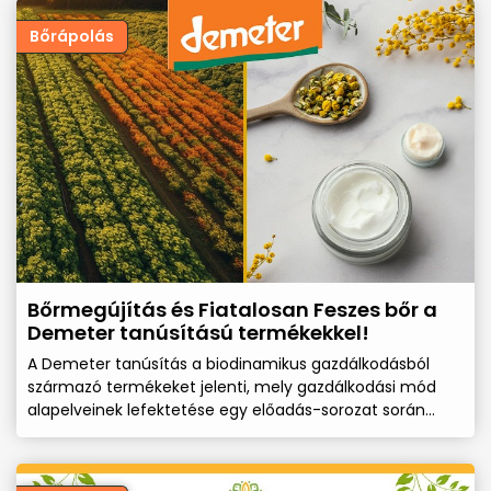
Bőrápolás
Bőrmegújítás és Fiatalosan Feszes bőr a
Demeter tanúsítású termékekkel!
A Demeter tanúsítás a biodinamikus gazdálkodásból
származó termékeket jelenti, mely gazdálkodási mód
alapelveinek lefektetése egy előadás-sorozat során
1924-ben történt, és Dr. Rudolf Steiner nevéhez fűződik.