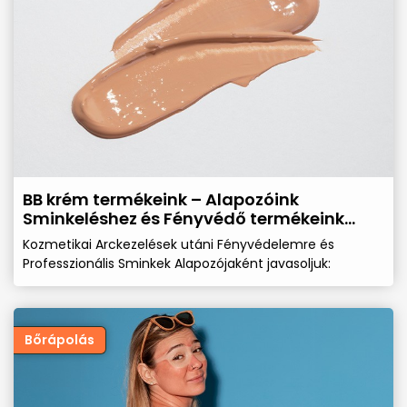
BB krém termékeink – Alapozóink
Sminkeléshez és Fényvédő termékeink
egyszerre a BB krémjeink
Kozmetikai Arckezelések utáni Fényvédelemre és
Professzionális Sminkek Alapozójaként javasoljuk:
Bőrápolás