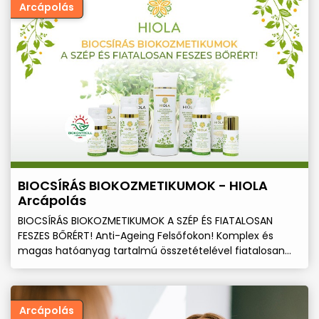
Arcápolás
BIOCSÍRÁS BIOKOZMETIKUMOK - HIOLA
Arcápolás
BIOCSÍRÁS BIOKOZMETIKUMOK A SZÉP ÉS FIATALOSAN
FESZES BŐRÉRT! Anti-Ageing Felsőfokon! Komplex és
magas hatóanyag tartalmú összetételével fiatalosan
feszessé teheted az arcbőröd!
Arcápolás