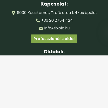
Kapcsolat:
6000 Kecskemét, Trafó utca 1. 4-es épület
+36 20 2754 424
info@biola.hu
Professzionális oldal
Oldalak:
Főoldal
Kategóriák
Termékek
Hírek és blog
Kozmetika kereső
Dokumentumok: