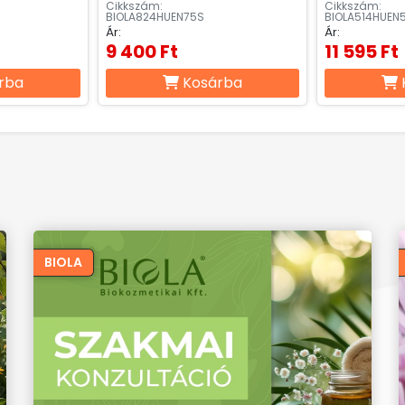
Cikkszám:
Cikkszám:
BIOLA824HUEN75S
BIOLA514HUEN
Ár:
Ár:
9 400 Ft
11 595 Ft
rba
Kosárba
BIOLA