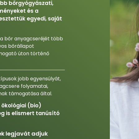
bb bőrgyógyászati,
ményeket és a
sztettük egyedi, saját
 a bőr anyagcseréjét több
yos bőrállapot
ámogató úton történő
ípusok jobb egyensúlyát,
yagcsere folyamatai,
nak támogatása által.
ökológiai (bio)
g is elismert tanúsító
ek legjavát adjuk