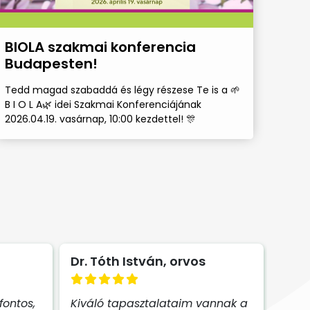
BIOLA szakmai konferencia
Budapesten!
Tedd magad szabaddá és légy részese Te is a 🌱
B I O L A🌿 idei Szakmai Konferenciájának
2026.04.19. vasárnap, 10:00 kezdettel! 🎊
Dr. Tóth István, orvos
fontos,
Kiváló tapasztalataim vannak a