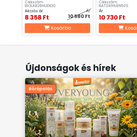
Cikkszám:
Cikkszám:
BIOLA826HUEN30
NAT041HUEN50S
Akciós ár:
Ár
Ár:
10 580 Ft
8 358 Ft
10 730 Ft
Kosárba
Kosá
Újdonságok és hírek
Bőrápolás