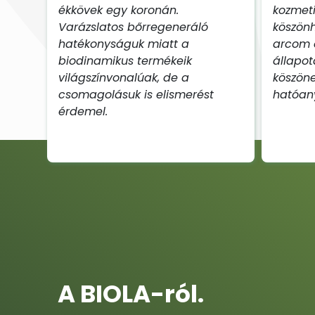
ékkövek egy koronán.
kozmeti
Varázslatos bőrregeneráló
köszön
hatékonyságuk miatt a
arcom 
biodinamikus termékeik
állapot
világszínvonalúak, de a
köszöne
csomagolásuk is elismerést
hatóan
érdemel.
A BIOLA-ról.