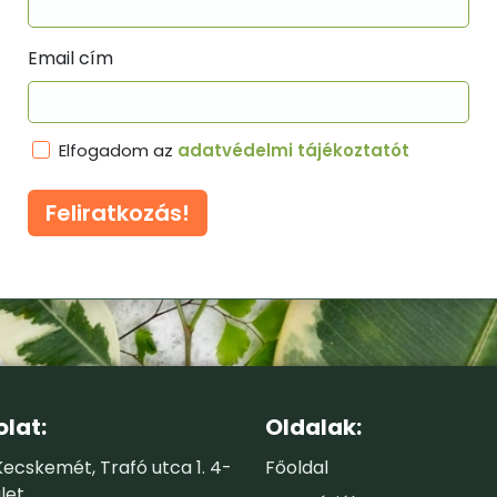
Email cím
Elfogadom az
adatvédelmi tájékoztatót
Feliratkozás!
lat:
Oldalak:
ecskemét, Trafó utca 1. 4-
Főoldal
let