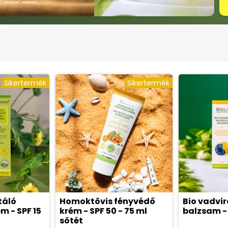
Sikertermék
Sikertermék
táló
Homoktövis fényvédő
Bio vadvi
m - SPF 15
krém - SPF 50 - 75 ml
balzsam -
sötét