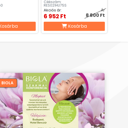
Cikkszám:
50
RES021HU75S
Akciós ár:
Ár
8 800 Ft
6 952 Ft
Kosárba
Kosárba
BIOLA