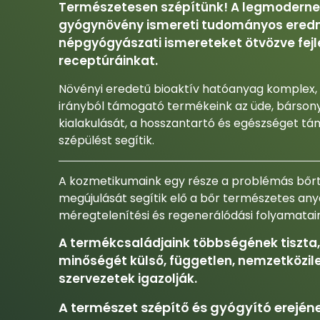
Természetesen szépítünk! A legmoderne
gyógynövény ismereti tudományos ered
népgyógyászati ismereteket ötvözve fejle
receptúráinkat.
Növényi eredetű bioaktív hatóanyag komplex,
irányból támogató termékeink az üde, bárson
kialakulását, a hosszantartó és egészséget t
szépülést segítik.
A kozmetikumaink egy része a problémás bőrt
megújulását segítik elő a bőr természetes an
méregtelenítési és regenerálódási folyamatai
A termékcsaládjaink többségének tiszta, 
minőségét külső, független, nemzetközile
szervezetek igazolják.
A természet szépítő és gyógyító erején