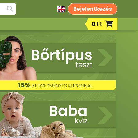
Bejelentkezés
0
Ft
Fog- és ajakápolók, szájápolási
termékek
Borotválkozás, after shavek,
szakállápolási termékek
Fényvédelem/napozás, szolárium
utáni bőrápolási termékek
k
Korrektorok
Peelingek, arcradírok
Sportkrémek, sportgélek
Testápolók, testkrémek, testápoló
tejek, testvajak, testpeelingek
Babáknak & mamáknak