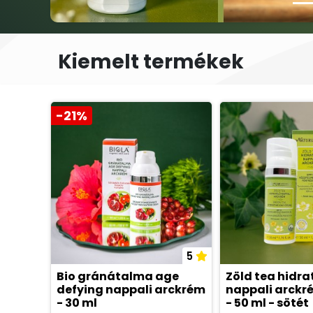
Kiemelt termékek
-21%
5
Bio gránátalma age
Zöld tea hidra
defying nappali arckrém
nappali arckré
- 30 ml
- 50 ml - sötét