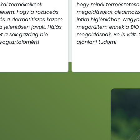
kai termékeiknek
hogy minél természetes
hetem, hogy a rozaceás
megoldásokat alkalmazz
és a dermatitiszes kezem
intim higiéniában. Nagyo
a jelentősen javult. Hálás
megörültem ennek a BIO
t a sok gazdag bio
megoldásnak. Be is vált.
yagtartalomért!
ajánlani tudom!