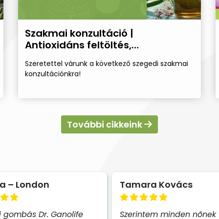
Szakmai konzultáció |
Antioxidáns feltöltés,
fényvédelem
Szeretettel várunk a következő szegedi szakmai
konzultációnkra!
További cikkeink
ra – London
Tamara Kovács
i gombás Dr. Ganolife
Szerintem minden nőnek 