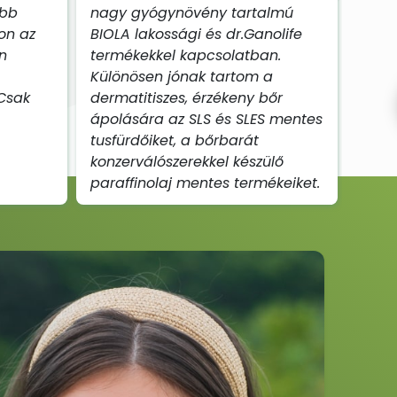
ebb
nagy gyógynövény tartalmú
on az
BIOLA lakossági és dr.Ganolife
n
termékekkel kapcsolatban.
Különösen jónak tartom a
 Csak
dermatitiszes, érzékeny bőr
ápolására az SLS és SLES mentes
tusfürdőiket, a bőrbarát
konzerválószerekkel készülő
paraffinolaj mentes termékeiket.