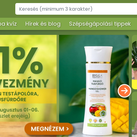
a kvíz
Hírek és blog
Szépségápolási tippek
poló gél,
Dezodorok
ényvédelemmel
ó szerek
Ajándékcsomagok
,
Éjszakai arckrémek, arcbalzsamok
gélek
Kéz-, láb- és körömápolási terméke
ázsgélek
Nyak- és dekoltázs ápolók
isztító gél,
Sampon és hajápolás, hajbalzsam,
íz
samponhab
Szérumok, arcápoló hatóanyag
lla ápolók
koncentrátumok
Tusfürdők, folyékony szappanok,
szappanhabok, fürdőkrémek