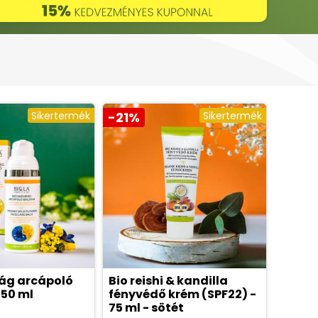
Sikertermék
-21%
Sikertermék
rág arcápoló
Bio reishi & kandilla
 50 ml
fényvédő krém (SPF22) -
75 ml - sötét