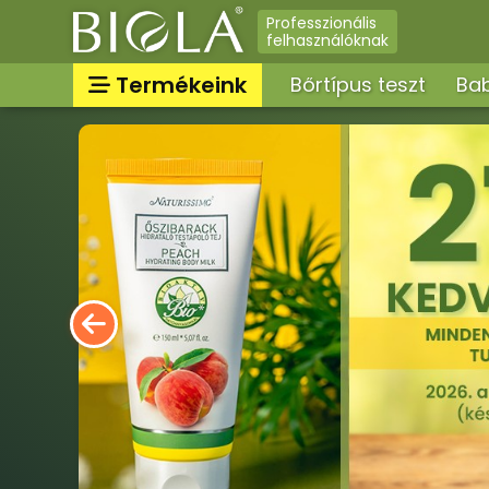
Professzionális
felhasználóknak
Termékeink
Bőrtípus teszt
Bab
Nappali arckrémek, arcá
Kategóriák
arcbalzsam, arckrém f
Parfümök, EDT, illatosít
Összes termék
Bőrregeneráló maszkok
krémpakolások, spray, 
Intim higiéniai termékek
Masszázsolajok, massz
Arctisztítás, arctej, arct
sminklemosó, micellás v
Szemkörnyékápolók,
szemránckrémek, szempi
Tonikok, splashek