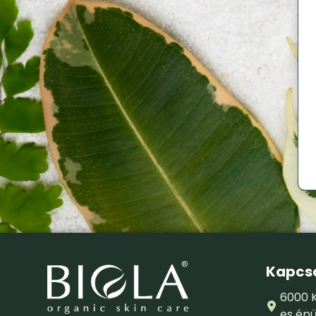
Kapcso
6000 K
es épü