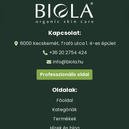
Kapcsolat:
6000 Kecskemét, Trafó utca 1. 4-es épület
+36 20 2754 424
info@biola.hu
Professzionális oldal
Oldalak:
Főoldal
Kategóriák
Termékek
Hírek és blog