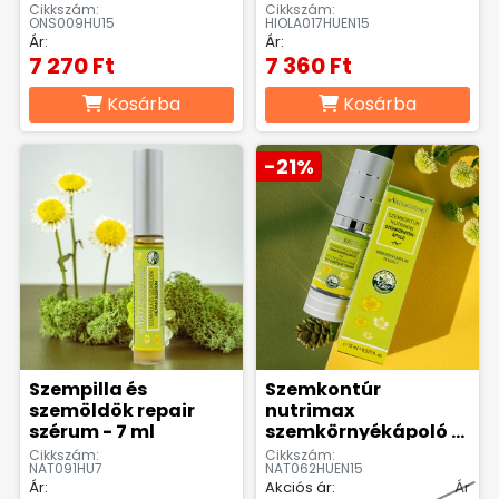
15ml
Cikkszám:
Cikkszám:
ONS009HU15
HIOLA017HUEN15
Ár:
Ár:
7 270 Ft
7 360 Ft
Kosárba
Kosárba
-21%
Szempilla és
Szemkontúr
szemöldök repair
nutrimax
szérum - 7 ml
szemkörnyékápoló -
15 ml
Cikkszám:
Cikkszám:
NAT091HU7
NAT062HUEN15
Ár:
Akciós ár:
Ár