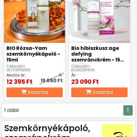
BIO Rózsa-Yam
Bio hibiszkusz age
szemkörnyékápoló -
defying
15ml
szemránckrém - 15
ml
Cikkszám:
Cikkszám:
OLYS905EN15
ELUX025HU15
Akciós ár:
Ár
Ár:
15 690 Ft
12 395 Ft
23 090 Ft
Kosárba
Kosárba
1 oldal
1
Szemkörnyékápoló,