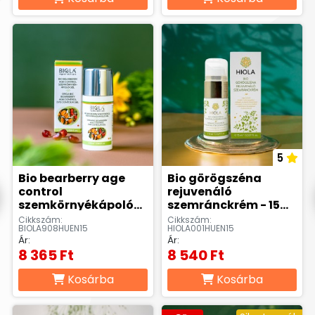
5
Bio bearberry age
Bio görögszéna
control
rejuvenáló
szemkörnyékápoló
szemránckrém - 15
gél - 15 ml
ml
Cikkszám:
Cikkszám:
BIOLA908HUEN15
HIOLA001HUEN15
Ár:
Ár:
8 365 Ft
8 540 Ft
Kosárba
Kosárba