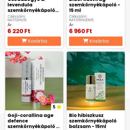
levendula
szemkörnyékápoló -
szemkörnyékápoló
15 ml
gél - 15ml
Cikkszám:
Cikkszám:
NAT112HU15
NAT015HUEN15
Ár:
Ár:
6 220 Ft
6 960 Ft
Kosárba
Kosárba
5
Goji-corallina age
Bio hibiszkusz
defence
szemkörnyékápoló
szemkörnyékápoló -
balzsam - 15ml