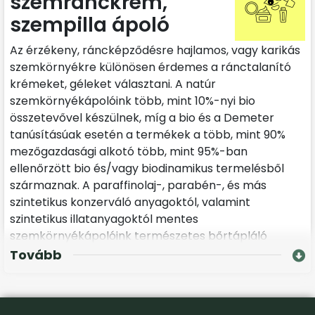
szemránckrém,
szempilla ápoló
Az érzékeny, ráncképződésre hajlamos, vagy karikás
szemkörnyékre különösen érdemes a ránctalanító
krémeket, géleket választani. A natúr
szemkörnyékápolóink több, mint 10%-nyi bio
összetevővel készülnek, míg a bio és a Demeter
tanúsításúak esetén a termékek a több, mint 90%
mezőgazdasági alkotó több, mint 95%-ban
ellenőrzött bio és/vagy biodinamikus termelésből
származnak. A paraffinolaj-, parabén-, és más
szintetikus konzerváló anyagoktól, valamint
szintetikus illatanyagoktól mentes
szemkörnyékápolóink természetes bőrtápláló
hatóanyagokban rendkívül gazdagok.
Tovább
Kiváló, ránctalanító, vitalizáló kúrákhoz a Bio goji-yam
A. A. Szépítő Szérum, ami „superfood” a bőrnek.
Bőrfeszesítő-tápláló hatóanyagainak értékét akár