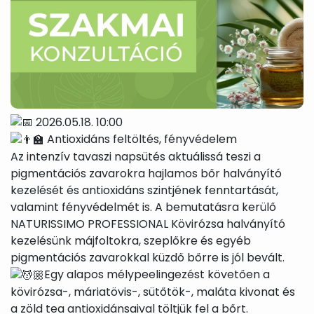
2026.05.18. 10:00
Antioxidáns feltöltés, fényvédelem
Az intenzív tavaszi napsütés aktuálissá teszi a
pigmentációs zavarokra hajlamos bőr halványító
kezelését és antioxidáns szintjének fenntartását,
valamint fényvédelmét is. A bemutatásra kerülő
NATURISSIMO PROFESSIONAL Kövirózsa halványító
kezelésünk májfoltokra, szeplőkre és egyéb
pigmentációs zavarokkal küzdő bőrre is jól bevált.
Egy alapos mélypeelingezést követően a
kövirózsa-, máriatövis-, sütőtök-, maláta kivonat és
a zöld tea antioxidánsaival töltjük fel a bőrt.