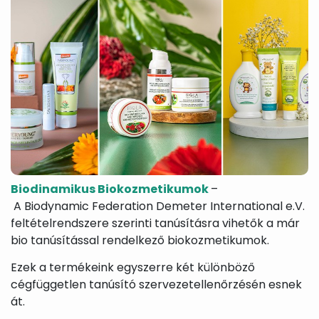
termékek
Masszázsolajok,
Nyak-
Peelingek,
masszázsgélek
és
arcradíro
dekoltázs
ápolók
Arctisztítás,
Sampon
Sportkrém
arctej,
és
sportgéle
arctisztító
hajápolás,
gél,
hajbalzsam,
sminklemosó,
samponhab
micellás
víz
Szemkörnyékápolók,
Szérumok,
Testápoló
Biodinamikus Biokozmetikumok
–
szemránckrémek,
arcápoló
testkréme
szempilla
hatóanyag
testápoló
A Biodynamic Federation Demeter International e.V.
ápolók
koncentrátumok
tejek,
feltételrendszere szerinti tanúsításra vihetők a már
testvajak,
bio tanúsítással rendelkező biokozmetikumok.
testpeeli
Tonikok,
Tusfürdők,
Babáknak
Ezek a termékeink egyszerre két különböző
splashek
folyékony
&
cégfüggetlen tanúsító szervezetellenőrzésén esnek
szappanok,
mamákna
szappanhabok,
át.
fürdőkrémek