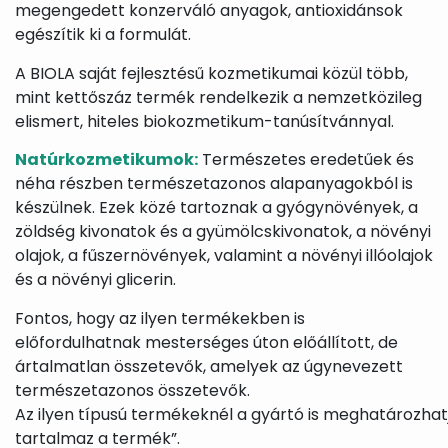
megengedett konzerváló anyagok, antioxidánsok
egészítik ki a formulát.
A BIOLA saját fejlesztésű kozmetikumai közül több,
mint kettőszáz termék rendelkezik a nemzetközileg
elismert, hiteles biokozmetikum-tanúsítvánnyal.
Natúrkozmetikumok:
Természetes eredetűek és
néha részben természetazonos alapanyagokból is
készülnek. Ezek közé tartoznak a gyógynövények, a
zöldség kivonatok és a gyümölcskivonatok, a növényi
olajok, a fűszernövények, valamint a növényi illóolajok
és a növényi glicerin.
Fontos, hogy az ilyen termékekben is
előfordulhatnak mesterséges úton előállított, de
ártalmatlan összetevők, amelyek az úgynevezett
természetazonos összetevők.
Az ilyen típusú termékeknél a gyártó is meghatározhat
tartalmaz a termék”.