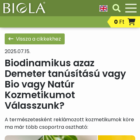
0
Ft
Nappali
Dezodorok
Fog- és
Kategóriák
arckrémek,
ajakápoló
arcápoló
szájápolás
Összes termék
Vissza a cikkekhez
gél,
termékek
arcbalzsam,
2025.07.15.
arckrém
fényvédelemmel
Biodinamikus azaz
Parfümök,
Ajándékcsomagok
Borotválk
Demeter tanúsítású vagy
EDT,
after
illatosító
shavek,
Bio vagy Natúr
szerek
szakállápo
termékek
Kozmetikumot
Bőrregeneráló
Éjszakai
Fényvéde
maszkok,
arckrémek,
szolárium
Válasszunk?
krémpakolások,
arcbalzsamok
utáni
spray,
bőrápolás
gélek
termékek
A természetesként reklámozott kozmetikumok köre
Intim
Kéz-,
Korrektor
ma már több csoportra osztható:
higiéniai
láb- és
termékek
körömápolási