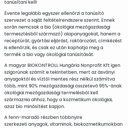
tanúsítani kell!
Évente legalább egyszer ellenőrzi a tanúsító
szervezet a saját feltételrendszere szerint. Ennek
során nemcsak a bio (ökológiai mezőgazdasági
termesztésből származó) alapanyagokat, hanem a
receptúrát, gyártási eljárást, raktározást, címkézést
is ellenőrzik, és csak ez után kaphatja meg a
termék a bio vagy ökológiai tanúsítását.
A magyar BIOKONTROLL Hungária Nonprofit Kft igen
szigorúnak számít e tekintetben, mert az ásványi
anyagoktól és víztől mentes rész nélkül számítva
több, mint 90% mezőgazdasági összetevő 95%-ának
ökológiai mezőgazdasági termelésből kell
származnia ahhoz, hogy a kozmetikum ökológiai,
azaz bio minősítést kapjon.
A fenn-maradó részben többnyire
szerkezeti anyagok, vitaminok, biokozmetikumokban