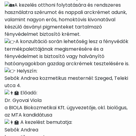
A kezelés otthoni folytatására és rendszeres
használatra szérumot és nappali arckrémet adunk,
valamint nagyon erős, homoktövis kivonatával
készülő ásványi pigmenteket tartalmazó
fényvédelmet biztosító krémet.
A konzultáció során lehetőség lesz a fényvédők
termékpalettájának megismerésére és a
fényvédelmet is biztosító vagy halványító
hatóanyagokban gazdag arckrémek tesztelésére is.
Helyszín:
Sebők Andrea kozmetikus mesternél: Szeged, Teleki
utca 4.
Előadó:
Dr. Gyovai Viola
a BIOLA Biokozmetikai Kft. ügyvezetője, okl. biológus,
az MTA kandidátusa
A kezelést bemutatja:
Sebők Andrea