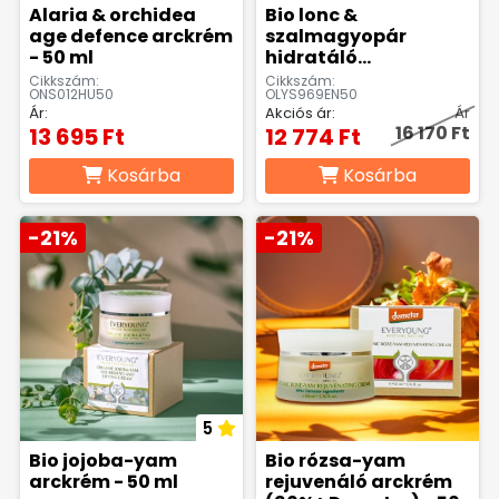
Alaria & orchidea
Bio lonc &
age defence arckrém
szalmagyopár
- 50 ml
hidratáló
arcbalzsam - 50ml
Cikkszám:
Cikkszám:
ONS012HU50
OLYS969EN50
Ár:
Akciós ár:
Ár
16 170 Ft
13 695 Ft
12 774 Ft
Kosárba
Kosárba
-21%
-21%
5
Bio jojoba-yam
Bio rózsa-yam
arckrém - 50 ml
rejuvenáló arckrém