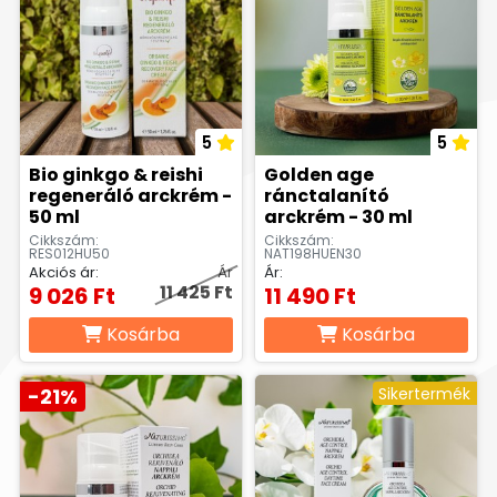
5
5
Bio ginkgo & reishi
Golden age
regeneráló arckrém -
ránctalanító
50 ml
arckrém - 30 ml
Cikkszám:
Cikkszám:
RES012HU50
NAT198HUEN30
Akciós ár:
Ár
Ár:
11 425 Ft
9 026 Ft
11 490 Ft
Kosárba
Kosárba
-21%
Sikertermék