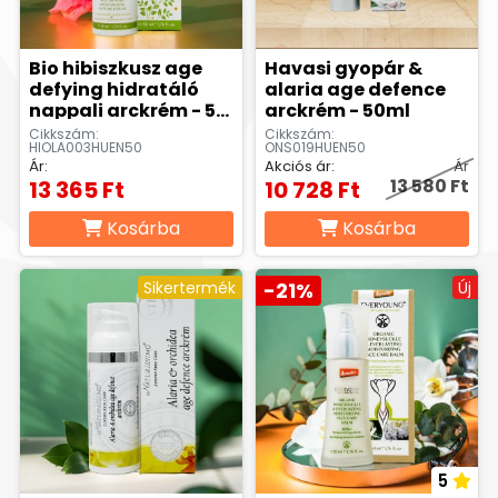
Bio hibiszkusz age
Havasi gyopár &
defying hidratáló
alaria age defence
nappali arckrém - 50
arckrém - 50ml
ml
Cikkszám:
Cikkszám:
HIOLA003HUEN50
ONS019HUEN50
Ár:
Akciós ár:
Ár
13 580 Ft
13 365 Ft
10 728 Ft
Kosárba
Kosárba
Sikertermék
-21%
Új
5