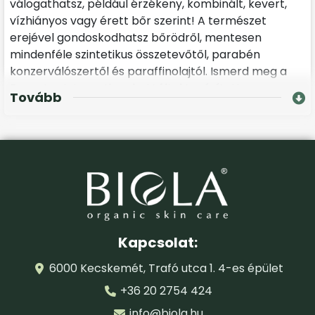
válogathatsz, például érzékeny, kombinált, kevert,
vízhiányos vagy érett bőr szerint! A természet
erejével gondoskodhatsz bőrödről, mentesen
mindenféle szintetikus összetevőtől, parabén
konzerválószertől és paraffinolajtól. Ismerd meg a
Demeter International e.V által tanúsított
Tovább
biodinamikus és bio tanúsítással is rendelkező
nappali készítményeinket!
Ajánljuk szemkörnyékápolás, szérumok
termékkörünket is, amelyből célzottan a
legkritikusabb terület ápolásához választhatsz
szemránckrémet, tápláló szérumot, amellyel
kisímultabbá teheted.
Kapcsolat:
Biodinamikus biokozmetikumok, arcápolók
6000 Kecskemét, Trafó utca 1. 4-es épület
Próbáld ki a Bio Rózsa-Yam Rejuvenáló
arckrémünket, mely vitalizál, hidratál és feszesebbé
+36 20 2754 424
varázsolja a bőröd! Remek választás a rohanó
info@biola.hu