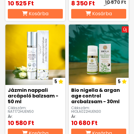
10 570 Ft
10 525 Ft
8 350 Ft
Kosárba
Kosárba
Új
5
5
Jázmin nappali
Bio nigella & argan
arcápoló balzsam -
age control
50 ml
arcbalzsam - 30ml
Cikkszám:
Cikkszám:
NAT172HUEN50
HIOLA022HUEN30
Ár:
Ár:
10 580 Ft
10 680 Ft
Kosárba
Kosárba