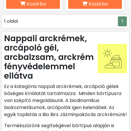
Kosárba
Kosárba
1 oldal
1
Nappali arckrémek,
arcápoló gél,
arcbalzsam, arckrém
fényvédelemmel
ellátva
Ez a kategória nappali arckrémek, arcápoló gélek
bőséges kínálatát tartalmazza. Minden bőrtípusra
van szépítő megoldásunk. A biodinamikus
biokozmetikumok, arcápolók igen kelendőek. Az
egyik toplistás a Bio Birs Jázminpakócás arckrémünk!
Termékszűrőnk segítségével bőrtípus alapján is