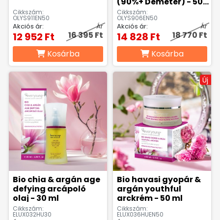
(90%+ Demeter) - 50
ml
Cikkszám:
Cikkszám:
OLYS911EN50
OLYS906EN50
Akciós ár:
Ár
Akciós ár:
Ár
16 395 Ft
18 770 Ft
12 952 Ft
14 828 Ft
Kosárba
Kosárba
Új
Bio chia & argán age
Bio havasi gyopár &
defying arcápoló
argán youthful
olaj - 30 ml
arckrém - 50 ml
Cikkszám:
Cikkszám:
ELUX032HU30
ELUX036HUEN50