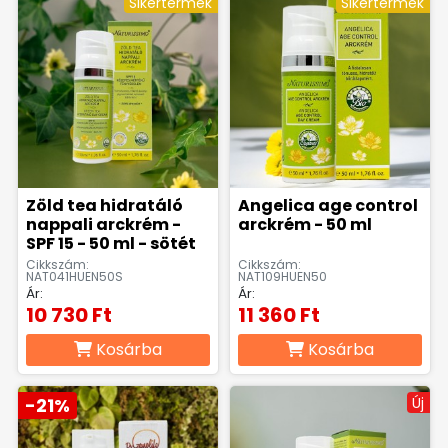
Sikertermék
Sikertermék
Zöld tea hidratáló
Angelica age control
nappali arckrém -
arckrém - 50 ml
SPF 15 - 50 ml - sötét
Cikkszám:
Cikkszám:
NAT041HUEN50S
NAT109HUEN50
Ár:
Ár:
10 730 Ft
11 360 Ft
Kosárba
Kosárba
-21%
Új