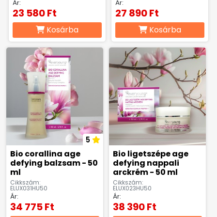
Ár:
Ár:
23 580 Ft
27 890 Ft
Kosárba
Kosárba
5
Bio corallina age
Bio ligetszépe age
defying balzsam - 50
defying nappali
ml
arckrém - 50 ml
Cikkszám:
Cikkszám:
ELUX031HU50
ELUX023HU50
Ár:
Ár:
34 775 Ft
38 390 Ft