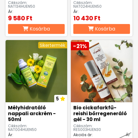
arckrém - 50 ml
Cikkszám:
Cikkszám:
NAT134HUEN50
NAT024HUEN50
Ár:
Ár:
9 580 Ft
10 430 Ft
Kosárba
Kosárba
Sikertermék
-21%
5
Mélyhidratáló
Bio cickafarkfű-
nappali arckrém -
reishi bőrregeneráló
50ml
gél - 30 ml
Cikkszám:
Cikkszám:
NAT004HUEN50
RES003HUEN30
Ár:
Akciós ár:
Ár