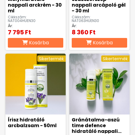
nappali arckrém - 30
nappali arcápoló gél
ml
- 30 ml
Cikkszám:
Cikkszám:
NAT004HUEN30
NAT063HUEN30
Ár:
Ár:
7 795 Ft
8 360 Ft
Kosárba
Kosárba
Sikertermék
Sikertermék
Írisz hidratáló
Gránátalma-aszú
arcbalzsam - 50ml
time defence
hidratáló nappali