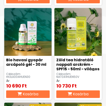
Bio havasi gyopár
Zöld tea hidratáló
arcápoló gél - 30 ml
nappali arckrém -
SPF15 - 50ml - világos
Cikkszám:
Cikkszám:
HIOLA004HUEN30
NAT041HUEN50V
Ár:
Ár:
10 690 Ft
10 730 Ft
Kosárba
Kosárba