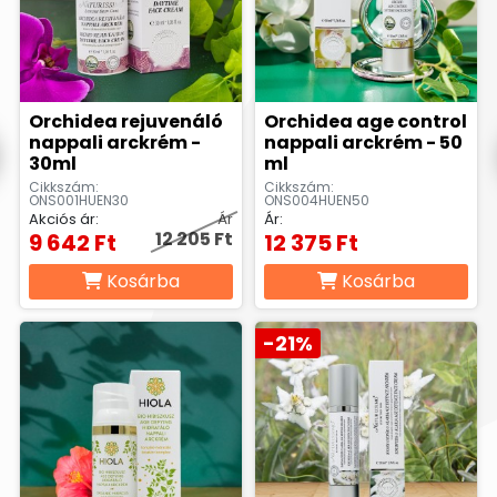
Orchidea rejuvenáló
Orchidea age control
nappali arckrém -
nappali arckrém - 50
30ml
ml
Cikkszám:
Cikkszám:
ONS001HUEN30
ONS004HUEN50
Akciós ár:
Ár
Ár:
12 205 Ft
9 642 Ft
12 375 Ft
Kosárba
Kosárba
-21%