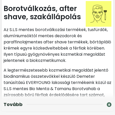
Borotválkozás, after
shave, szakállápolás
Az S.L.S mentes borotválkozási termékek, tusfürdők,
alumíniumsóktól mentes dezodorok és
paraffinolajmentes after shave termékek, bőrtápláló
krémek egyre közkedveltebbek a férfiak körében.
Ilyen típusú gyógynövényes kozmetikai megoldást
jelentenek a biokozmetikumok.
A legtermészetesebb kozmetikai megoldást jelentő
biodinamikus összetevőkkel készülő Demeter
tanúsítású EVERYOUNG lakossági termékeink közül az
S.L.S mentes Bio Menta & Tamanu Borotvahab a
zsírosabb bőrű férfiak érdeklődésére tart számot,
míg a Bio Cédrus-Centella Szenzitív Borotvagél az
Tovább
érettebb, száraz , vízhiányos bőrűek körében
közkedvelt. Jól bevált ajándék a Bio Szantálfa Time