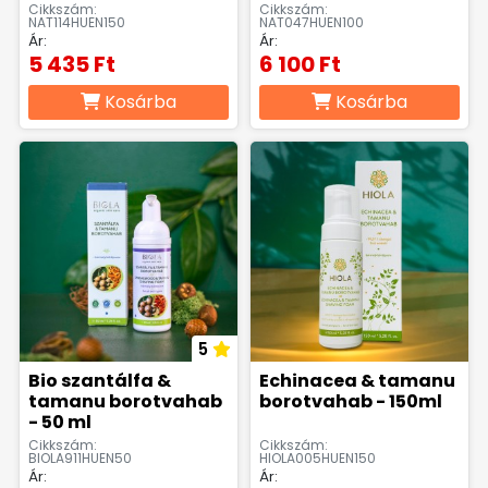
Cikkszám:
Cikkszám:
NAT114HUEN150
NAT047HUEN100
Ár:
Ár:
5 435 Ft
6 100 Ft
Kosárba
Kosárba
5
Bio szantálfa &
Echinacea & tamanu
tamanu borotvahab
borotvahab - 150ml
- 50 ml
Cikkszám:
Cikkszám:
BIOLA911HUEN50
HIOLA005HUEN150
Ár:
Ár: