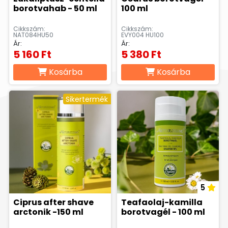
borotvahab - 50 ml
100 ml
Cikkszám:
Cikkszám:
NAT084HU50
EVY004 HU100
Ár:
Ár:
5 160 Ft
5 380 Ft
Kosárba
Kosárba
Sikertermék
5
Ciprus after shave
Teafaolaj-kamilla
arctonik -150 ml
borotvagél - 100 ml