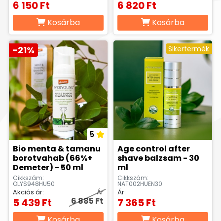
6 150 Ft
6 820 Ft
Kosárba
Kosárba
-21%
Sikertermék
5
Bio menta & tamanu
Age control after
borotvahab (66%+
shave balzsam - 30
Demeter) - 50 ml
ml
Cikkszám:
Cikkszám:
OLYS948HU50
NAT002HUEN30
Akciós ár:
Ár
Ár:
6 885 Ft
5 439 Ft
7 365 Ft
Kosárba
Kosárba