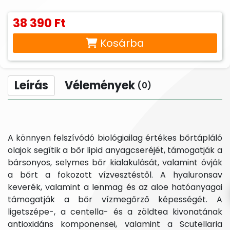
38 390 Ft
Kosárba
Leírás
Vélemények
(0)
A könnyen felszívódó biológiailag értékes bőrtápláló
olajok segítik a bőr lipid anyagcseréjét, támogatják a
bársonyos, selymes bőr kialakulását, valamint óvják
a bőrt a fokozott vízvesztéstől. A hyaluronsav
keverék, valamint a lenmag és az aloe hatóanyagai
támogatják a bőr vízmegőrző képességét. A
ligetszépe-, a centella- és a zöldtea kivonatának
antioxidáns komponensei, valamint a Scutellaria