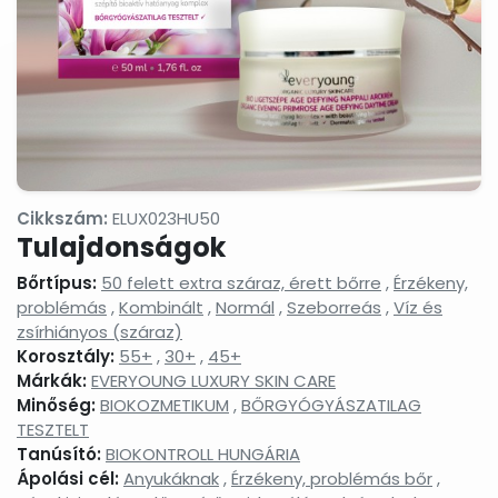
termékek
Masszázsolajok,
Nyak-
Peelingek,
masszázsgélek
és
arcradíro
dekoltázs
ápolók
Arctisztítás,
Sampon
Sportkrém
arctej,
és
sportgéle
arctisztító
hajápolás,
gél,
hajbalzsam,
sminklemosó,
samponhab
Cikkszám:
ELUX023HU50
micellás
Tulajdonságok
víz
Szemkörnyékápolók,
Szérumok,
Testápoló
Bőrtípus:
50 felett extra száraz, érett bőrre
,
Érzékeny,
szemránckrémek,
arcápoló
testkréme
problémás
,
Kombinált
,
Normál
,
Szeborreás
,
Víz és
szempilla
hatóanyag
testápoló
zsírhiányos (száraz)
ápolók
koncentrátumok
tejek,
Korosztály:
55+
,
30+
,
45+
testvajak,
testpeeli
Márkák:
EVERYOUNG LUXURY SKIN CARE
Minőség:
BIOKOZMETIKUM
,
BŐRGYÓGYÁSZATILAG
Tonikok,
Tusfürdők,
Babáknak
splashek
folyékony
&
TESZTELT
szappanok,
mamákna
Tanúsító:
BIOKONTROLL HUNGÁRIA
szappanhabok,
Ápolási cél:
Anyukáknak
,
Érzékeny, problémás bőr
,
fürdőkrémek