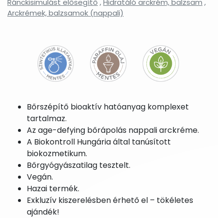
Ránckisimulást elősegítő
,
Hidratáló arckrém, balzsam
,
Arckrémek, balzsamok (nappali)
Bőrszépítő bioaktív hatóanyag komplexet
tartalmaz.
Az age-defying bőrápolás nappali arckréme.
A Biokontroll Hungária által tanúsított
biokozmetikum.
Bőrgyógyászatilag tesztelt.
Vegán.
Hazai termék.
Exkluzív kiszerelésben érhető el – tökéletes
ajándék!