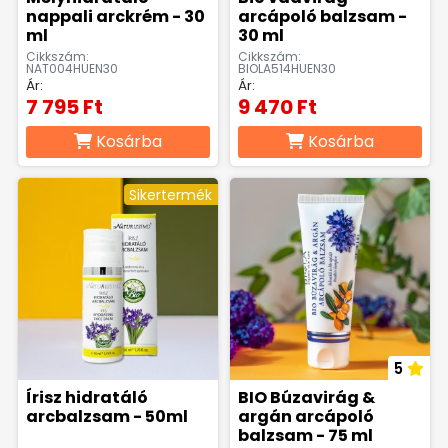
nappali arckrém - 30
arcápoló balzsam -
ml
30 ml
Cikkszám:
Cikkszám:
NAT004HUEN30
BIOLA514HUEN30
Ár:
Ár:
7 795 Ft
9 470 Ft
Kosárba
Kosárba
Sikertermék
5
Írisz hidratáló
BIO Búzavirág &
arcbalzsam - 50ml
argán arcápoló
balzsam - 75 ml