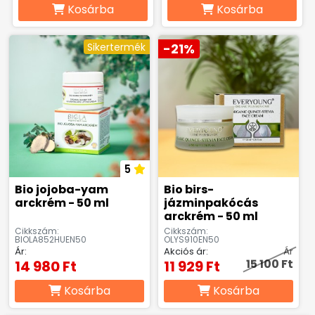
Kosárba
Kosárba
Sikertermék
-21%
5
Bio jojoba-yam
Bio birs-
arckrém - 50 ml
jázminpakócás
arckrém - 50 ml
Cikkszám:
Cikkszám:
BIOLA852HUEN50
OLYS910EN50
Ár:
Akciós ár:
Ár
15 100 Ft
14 980 Ft
11 929 Ft
Kosárba
Kosárba