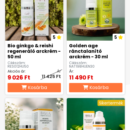
5
5
Bio ginkgo & reishi
Golden age
regeneráló arckrém -
ránctalanító
50 ml
arckrém - 30 ml
Cikkszám:
Cikkszám:
RES012HU50
NAT198HUEN30
Akciós ár:
Ár
Ár:
11 425 Ft
9 026 Ft
11 490 Ft
Kosárba
Kosárba
Sikertermék