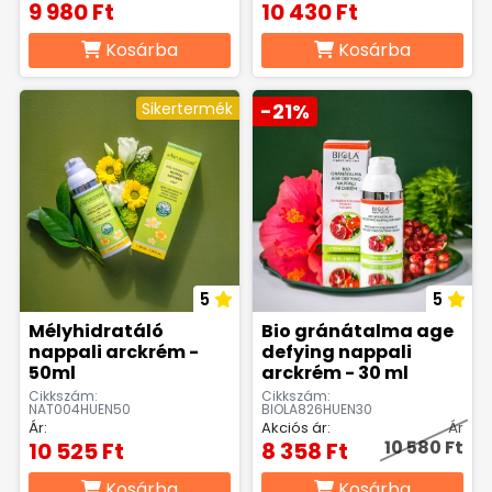
9 980 Ft
10 430 Ft
Kosárba
Kosárba
Sikertermék
-21%
5
5
Mélyhidratáló
Bio gránátalma age
nappali arckrém -
defying nappali
50ml
arckrém - 30 ml
Cikkszám:
Cikkszám:
NAT004HUEN50
BIOLA826HUEN30
Ár:
Akciós ár:
Ár
10 580 Ft
10 525 Ft
8 358 Ft
Kosárba
Kosárba