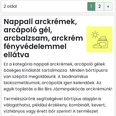
Nex
2 oldal
1
2
»
Nappali arckrémek,
arcápoló gél,
arcbalzsam, arckrém
fényvédelemmel
ellátva
Ez a kategória nappali arckrémek, arcápoló gélek
bőséges kínálatát tartalmazza. Minden bőrtípusra
van szépítő megoldásunk. A biodinamikus
biokozmetikumok, arcápolók igen kelendőek. Az
egyik toplistás a Bio Birs Jázminpakócás arckrémünk!
Termékszűrőnk segítségével bőrtípus alapján is
válogathatsz, például érzékeny, kombinált, kevert,
vízhiányos vagy érett bőr szerint! A természet