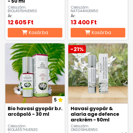
- 50 ml
Cikkszám:
Cikkszám:
BIOLA515HUEN50
NAT044HUEN50
Ár:
Ár:
12 605 Ft
13 400 Ft
Kosárba
Kosárba
-21%
5
Bio havasi gyopár b.r.
Havasi gyopár &
arcápoló - 30 ml
alaria age defence
arckrém - 50ml
Cikkszám:
Cikkszám:
BIOLA557HUEN30
ONS019HUEN50