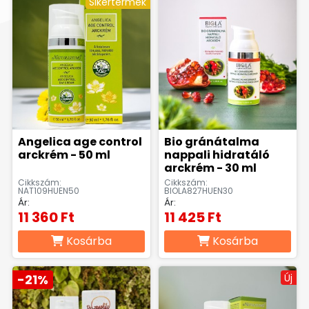
Sikertermék
Angelica age control
Bio gránátalma
arckrém - 50 ml
nappali hidratáló
arckrém - 30 ml
Cikkszám:
Cikkszám:
NAT109HUEN50
BIOLA827HUEN30
Ár:
Ár:
11 360 Ft
11 425 Ft
Kosárba
Kosárba
-21%
Új