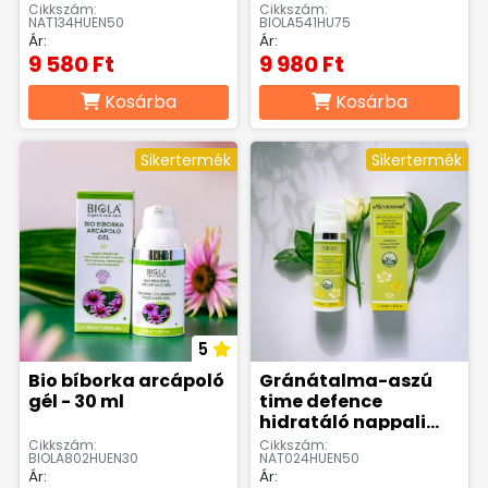
Cikkszám:
Cikkszám:
NAT134HUEN50
BIOLA541HU75
Ár:
Ár:
9 580 Ft
9 980 Ft
Kosárba
Kosárba
Sikertermék
Sikertermék
5
Bio bíborka arcápoló
Gránátalma-aszú
gél - 30 ml
time defence
hidratáló nappali
arckrém - 50 ml
Cikkszám:
Cikkszám:
BIOLA802HUEN30
NAT024HUEN50
Ár:
Ár: