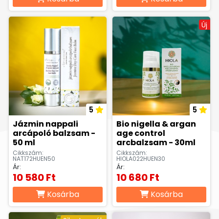
Új
5
5
Jázmin nappali
Bio nigella & argan
arcápoló balzsam -
age control
50 ml
arcbalzsam - 30ml
Cikkszám:
Cikkszám:
NAT172HUEN50
HIOLA022HUEN30
Ár:
Ár:
10 580 Ft
10 680 Ft
Kosárba
Kosárba