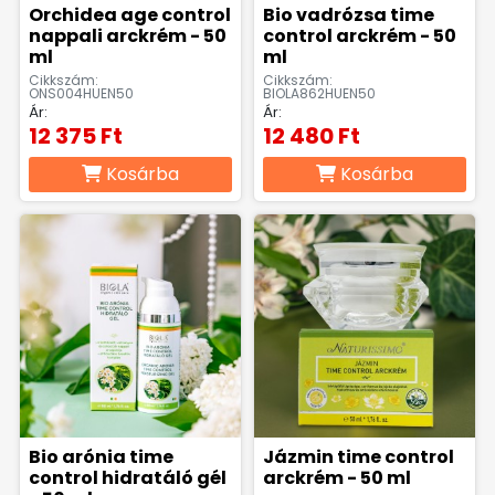
Orchidea age control
Bio vadrózsa time
nappali arckrém - 50
control arckrém - 50
ml
ml
Cikkszám:
Cikkszám:
ONS004HUEN50
BIOLA862HUEN50
Ár:
Ár:
12 375 Ft
12 480 Ft
Kosárba
Kosárba
Bio arónia time
Jázmin time control
control hidratáló gél
arckrém - 50 ml