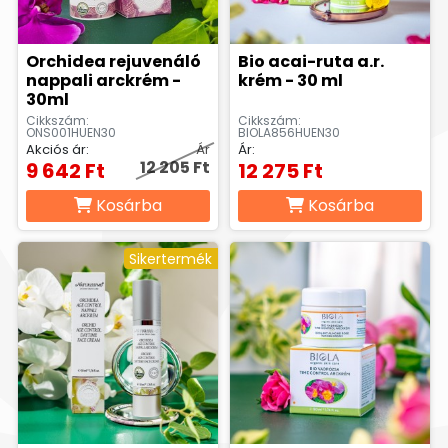
Orchidea rejuvenáló
Bio acai-ruta a.r.
nappali arckrém -
krém - 30 ml
30ml
Cikkszám:
Cikkszám:
ONS001HUEN30
BIOLA856HUEN30
Akciós ár:
Ár
Ár:
12 205 Ft
9 642 Ft
12 275 Ft
Kosárba
Kosárba
Sikertermék