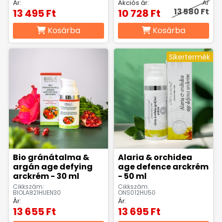
Ár:
Akciós ár:
Ár
13 580 Ft
13 495 Ft
10 728 Ft
Kosárba
Kosárba
Sikertermék
Bio gránátalma &
Alaria & orchidea
argán age defying
age defence arckrém
arckrém - 30 ml
- 50 ml
Cikkszám:
Cikkszám:
BIOLA821HUEN30
ONS012HU50
Ár:
Ár:
13 655 Ft
13 695 Ft