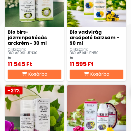
Bio birs-
Bio vadvirág
jázminpakócás
arcápoló balzsam -
arckrém - 30 ml
50 ml
Cikkszám:
Cikkszám:
BIOLA809HUEN30
BIOLA514HUEN50
Ár:
Ár:
11 545 Ft
11 595 Ft
Kosárba
Kosárba
-21%