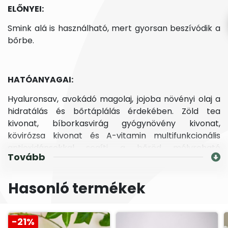
ELŐNYEI:
Smink alá is használható, mert gyorsan beszívódik a
bőrbe.
HATÓANYAGAI:
Hyaluronsav, avokádó magolaj, jojoba növényi olaj a
hidratálás és bőrtáplálás érdekében. Zöld tea
kivonat, bíborkasvirág gyógynövény kivonat,
kövirózsa kivonat és A-vitamin multifunkcionális
antioxidánsokkal segíti a bőröd mélyreható
Tovább
szépülését. Aloe vera levél juice és uborka juice,
valamint a vadárvácska virág hatóanyagaival együtt
Hasonló termékek
segíti a zsír- és vízhiányos bőr hidratálását és
táplálását.
-21%