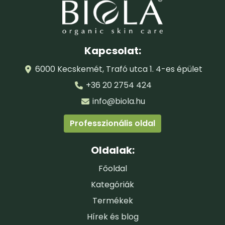
Kapcsolat:
A világhírű biológus, főemlőskutató Dr. Jane Goodall
6000 Kecskemét, Trafó utca 1. 4-es épület
magyarországi intézetének rendszeres
+36 20 2754 424
támogatójaként elkötelezettek vagyunk a környezet
védelme mellett!
info@biola.hu
Professzionális oldal
Oldalak:
Főoldal
Kategóriák
Termékek
Hírek és blog
Csak magyarországi szállítási címre rendelhető a