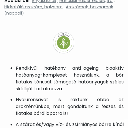
Ápolási cél:
Anyukáknak
,
Ránckisimulást elősegítő
,
Hidratáló arckrém, balzsam
,
Arckrémek, balzsamok
(nappali)
Rendkívül hatékony anti-ageing bioaktív
hatóanyag-komplexet használunk, a bőr
fiatalos tónusát támogató hatóanyagok széles
skáláját tartalmazza.
Hyaluronsavat is raktunk ebbe az
arckrémünkbe, mert gondoltunk a feszes és
fiatalos bőrállapotra is!
A száraz és/vagy víz- és zsírhiányos bőrre kínál