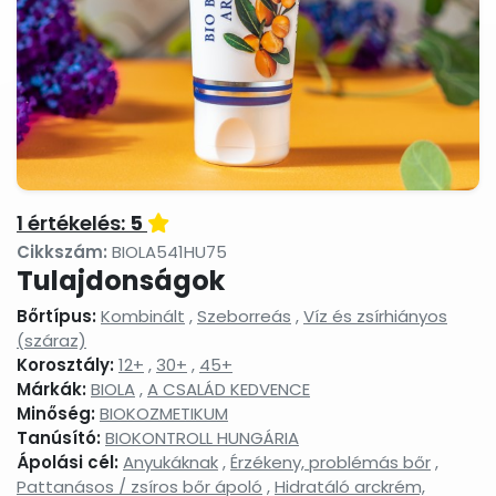
termékek
Masszázsolajok,
Nyak-
Peelingek,
masszázsgélek
és
arcradíro
dekoltázs
ápolók
Arctisztítás,
Sampon
Sportkrém
arctej,
és
sportgéle
arctisztító
hajápolás,
gél,
hajbalzsam,
sminklemosó,
samponhab
1 értékelés:
5
micellás
víz
Cikkszám:
BIOLA541HU75
Tulajdonságok
Szemkörnyékápolók,
Szérumok,
Testápoló
szemránckrémek,
arcápoló
testkréme
Bőrtípus:
Kombinált
,
Szeborreás
szempilla
,
Víz és zsírhiányos
hatóanyag
testápoló
ápolók
koncentrátumok
tejek,
(száraz)
testvajak,
Korosztály:
12+
,
30+
,
45+
testpeeli
Márkák:
BIOLA
,
A CSALÁD KEDVENCE
Tonikok,
Tusfürdők,
Babáknak
Minőség:
BIOKOZMETIKUM
splashek
folyékony
&
Tanúsító:
BIOKONTROLL HUNGÁRIA
szappanok,
mamákna
Ápolási cél:
Anyukáknak
,
Érzékeny, problémás bőr
,
szappanhabok,
fürdőkrémek
Pattanásos / zsíros bőr ápoló
,
Hidratáló arckrém,