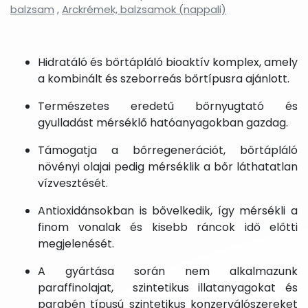
balzsam
,
Arckrémek, balzsamok (nappali)
Hidratáló és bőrtápláló bioaktív komplex, amely
a kombinált és szeborreás bőrtípusra ajánlott.
Természetes eredetű bőrnyugtató és
gyulladást mérséklő hatóanyagokban gazdag.
Támogatja a bőrregenerációt, bőrtápláló
növényi olajai pedig mérséklik a bőr láthatatlan
vízvesztését.
Antioxidánsokban is bővelkedik, így mérsékli a
finom vonalak és kisebb ráncok idő előtti
megjelenését.
A gyártása során nem alkalmazunk
paraffinolajat, szintetikus illatanyagokat és
parabén típusú szintetikus konzerválószereket