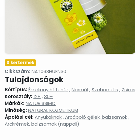
termékek
Masszázsolajok,
Nyak-
Peelingek,
masszázsgélek
és
arcradíro
dekoltázs
ápolók
Arctisztítás,
Sampon
Sportkrém
arctej,
és
sportgéle
arctisztító
hajápolás,
gél,
hajbalzsam,
sminklemosó,
samponhab
Sikertermék
micellás
víz
Cikkszám:
NAT063HUEN30
Tulajdonságok
Szemkörnyékápolók,
Szérumok,
Testápoló
szemránckrémek,
arcápoló
testkréme
szempilla
hatóanyag
testápoló
Bőrtípus:
Érzékeny hófehér
,
Normál
,
Szeborreás
,
Zsíros
ápolók
koncentrátumok
tejek,
Korosztály:
12+
,
30+
testvajak,
Márkák:
NATURISSIMO
testpeeli
Minőség:
NATURAL KOZMETIKUM
Tonikok,
Tusfürdők,
Babáknak
Ápolási cél:
Anyukáknak
,
Arcápoló gélek, balzsamok
,
splashek
folyékony
&
Arckrémek, balzsamok (nappali)
szappanok,
mamákna
szappanhabok,
fürdőkrémek