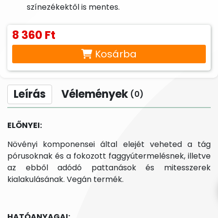
színezékektől is mentes.
8 360 Ft
Kosárba
Leírás
Vélemények
(0)
ELŐNYEI:
Növényi komponensei által elejét veheted a tág
pórusoknak és a fokozott faggyútermelésnek, illetve
az ebből adódó pattanások és mitesszerek
kialakulásának. Vegán termék.
HATÓANYAGAI: