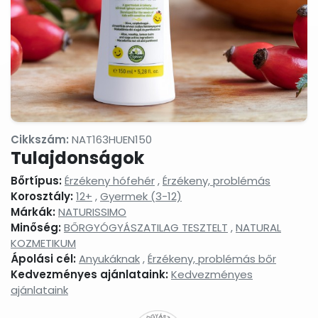
termékek
Masszázsolajok,
Nyak-
Peelingek,
masszázsgélek
és
arcradíro
dekoltázs
ápolók
Arctisztítás,
Sampon
Sportkrém
arctej,
és
sportgéle
arctisztító
hajápolás,
gél,
hajbalzsam,
sminklemosó,
samponhab
Cikkszám:
NAT163HUEN150
micellás
Tulajdonságok
víz
Szemkörnyékápolók,
Szérumok,
Testápoló
Bőrtípus:
Érzékeny hófehér
,
Érzékeny, problémás
szemránckrémek,
arcápoló
testkréme
Korosztály:
12+
,
Gyermek (3-12)
szempilla
hatóanyag
testápoló
Márkák:
NATURISSIMO
ápolók
koncentrátumok
tejek,
Minőség:
BŐRGYÓGYÁSZATILAG TESZTELT
,
NATURAL
testvajak,
testpeeli
KOZMETIKUM
Ápolási cél:
Anyukáknak
,
Érzékeny, problémás bőr
Tonikok,
Tusfürdők,
Babáknak
splashek
folyékony
&
Kedvezményes ajánlataink:
Kedvezményes
szappanok,
mamákna
ajánlataink
szappanhabok,
fürdőkrémek