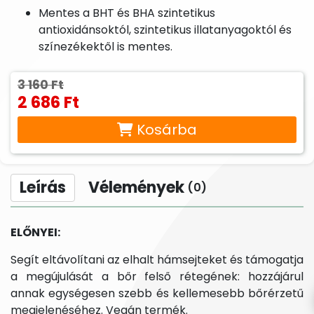
Mentes a BHT és BHA szintetikus
antioxidánsoktól, szintetikus illatanyagoktól és
színezékektől is mentes.
3 160 Ft
2 686 Ft
Kosárba
Leírás
Vélemények
(0)
ELŐNYEI:
Segít eltávolítani az elhalt hámsejteket és támogatja
a megújulását a bőr felső rétegének: hozzájárul
annak egységesen szebb és kellemesebb bőrérzetű
megjelenéséhez. Vegán termék.