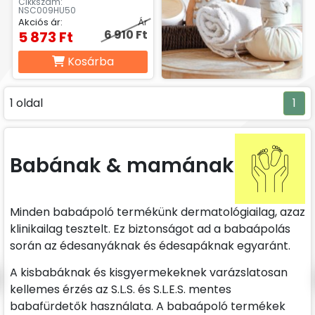
Cikkszám:
NSC009HU50
Akciós ár:
Ár
6 910 Ft
5 873 Ft
Kosárba
1 oldal
1
Babának & mamának
Minden babaápoló termékünk dermatológiailag, azaz
klinikailag tesztelt. Ez biztonságot ad a babaápolás
során az édesanyáknak és édesapáknak egyaránt.
A kisbabáknak és kisgyermekeknek varázslatosan
kellemes érzés az S.L.S. és S.L.E.S. mentes
babafürdetők használata. A babaápoló termékek