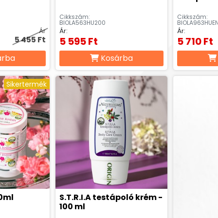
Cikkszám:
Cikkszám:
BIOLA563HU200
BIOLA963HUE
Ár
Ár:
Ár:
5 455 Ft
5 595 Ft
5 710 Ft
árba
Kosárba
Sikertermék
50ml
S.T.R.I.A testápoló krém -
100 ml