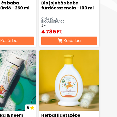
 és baba
Bio jojobás baba
ürdő - 250 ml
fürdőesszencia - 100 ml
Cikkszám:
BIOLA801HU100
Ár:
4 785 Ft
Kosárba
Kosárba
5
óka & neem
Herbal ligetszépe