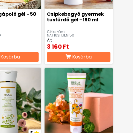
gápoló gél - 50
Csipkebogyó gyermek
tusfürdő gél - 150 ml
Cikkszám:
0
NAT163HUEN150
Ár:
3 160 Ft
Kosárba
Kosárba