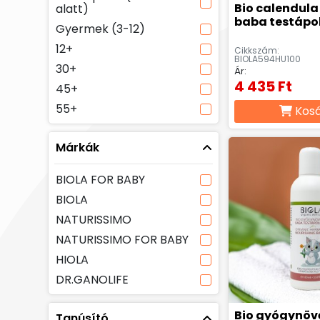
Bio calendula 
alatt)
baba testápol
Gyermek (3-12)
12+
Cikkszám:
BIOLA594HU100
30+
Ár:
4 435 Ft
45+
55+
Kos
Márkák
BIOLA FOR BABY
BIOLA
NATURISSIMO
NATURISSIMO FOR BABY
HIOLA
DR.GANOLIFE
Bio gyógynöv
Tanúsító