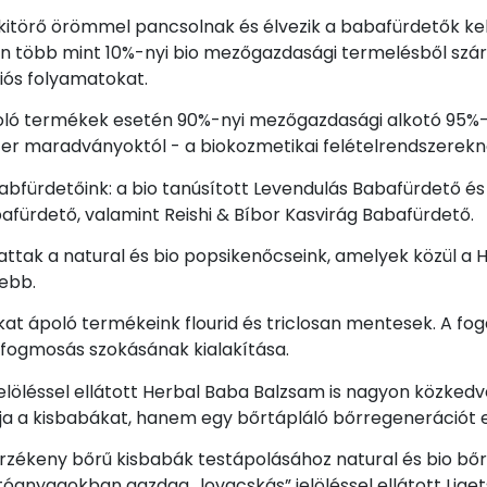
itörő örömmel pancsolnak és élvezik a babafürdetők kell
 több mint 10%-nyi bio mezőgazdasági termelésből szá
ós folyamatokat.
ló termékek esetén 90%-nyi mezőgazdasági alkotó 95%-a
r maradványoktól - a biokozmetikai felételrendszerek
abfürdetőink: a bio tanúsított Levendulás Babafürdető és
afürdető, valamint Reishi & Bíbor Kasvirág Babafürdető.
rattak a natural és bio popsikenőcseink, amelyek közül 
ebb.
kat ápoló termékeink flourid és triclosan mentesek. A fo
ogmosás szokásának kialakítása.
jelöléssel ellátott Herbal Baba Balzsam is nagyon közkedv
vja a kisbabákat, hanem egy bőrtápláló bőrregenerációt 
rzékeny bőrű kisbabák testápolásához natural és bio bőrá
tóanyagokban gazdag „lovacskás” jelöléssel ellátott Lige