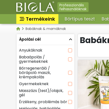
Professzionális
felhasználóknak
Termékeink
Bőrtípus teszt
Bab
Babáknak & mamáknak
Nappali arckrémek, arcá
Kategóriák
arcbalzsam, arckrém f
Babák
Ápolási cél
Parfümök, EDT, illatosít
Összes termék
Anyukáknak
Bőrregeneráló maszkok
krémpakolások, spray, 
Babaápolás /
gyermekeknek
Intim higiéniai termékek
Masszázsolajok, massz
Bőrregeneráló /
bőrápoló maszk,
Arctisztítás, arctej, arct
krémpakolás
sminklemosó, micellás v
Gyermekeknek
Szemkörnyékápolók,
szemránckrémek, szempi
Masszázs (test)/olajok,
gél
Tonikok, splashek
Érzékeny, problémás bőr
Hajápolás, hajtáplálás,