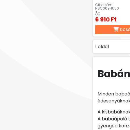
Cikkszám:
NSC009HU50
Ár:
6 910 Ft
Kos
1 oldal
Babá
Minden babaáp
édesanyáknak
A kisbabáknak
A babaápoló t
gyengéd konz