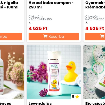
& nigella
Herbal baba sampon -
Gyermek-
ó - 100ml
250 ml
krémhabf
Cikkszám:
Cikkszám:
NSC001HUEN250
NAT014HU250
Ár:
Ár:
4 525 Ft
4 525 Ft
árba
Kosárba
5
ényes
Levendulás
Bio csics