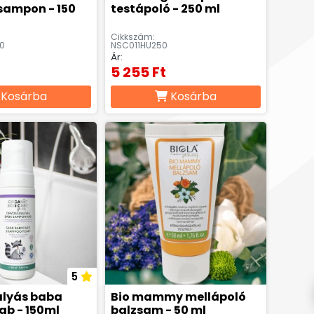
sampon - 150
testápoló - 250 ml
Cikkszám:
0
NSC011HU250
Ár:
5 255 Ft
Kosárba
Kosárba
5
ályás baba
Bio mammy mellápoló
b - 150ml
balzsam - 50 ml