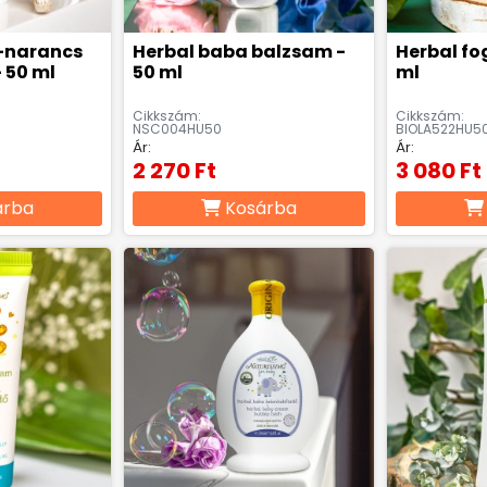
-narancs
Herbal baba balzsam -
Herbal fo
 50 ml
50 ml
ml
Cikkszám:
Cikkszám:
NSC004HU50
BIOLA522HU5
Ár:
Ár:
2 270 Ft
3 080 Ft
árba
Kosárba