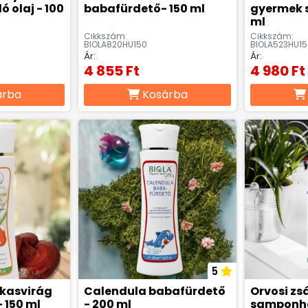
 olaj - 100
babafürdető- 150 ml
gyermek 
ml
Cikkszám:
Cikkszám:
BIOLA820HU150
BIOLA523HU15
Ár:
Ár:
4 855 Ft
4 980 Ft
árba
Kosárba
5
 kasvirág
Calendula babafürdető
Orvosi zs
 150 ml
- 200 ml
samponha