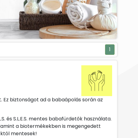
1
t. Ez biztonságot ad a babaápolás során az
S. és S.L.E.S. mentes babafürdetők használata.
alamint a biotermékekben is megengedett
któl mentesek!