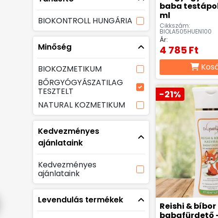
baba testápoló
ml
BIOKONTROLL HUNGÁRIA
Cikkszám:
BIOLA505HUEN100
Ár:
Minőség
4 785 Ft
Kos
BIOKOZMETIKUM
BŐRGYÓGYÁSZATILAG
TESZTELT
-21%
NATURAL KOZMETIKUM
Kedvezményes
ajánlataink
Kedvezményes
ajánlataink
Levendulás termékek
Reishi & bíbor
babafürdető -