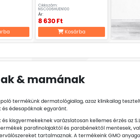
Cikkszám:
NSC006HUEN100
Ár:
8 630 Ft
árba
Kosárba
nak & mamának
oló termékünk dermatológiailag, azaz klinikailag tesztel
 és édesapáknak egyaránt.
 és kisgyermekeknek varázslatosan kellemes érzés az S.L.
ermékek parafinolajaktól és parabénektől mentesek, v
erválószereket tartalmaznak. A termékeink GMO anyago