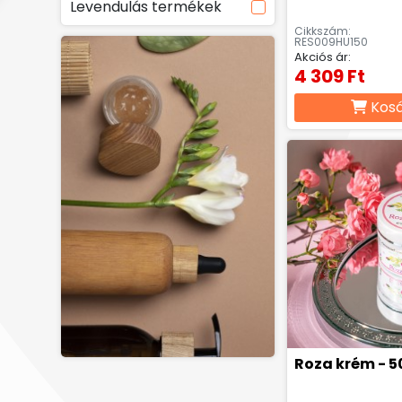
Levendulás termékek
Cikkszám:
RES009HU150
Akciós ár:
4 309 Ft
Kos
Roza krém - 