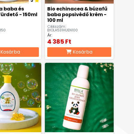
5
a baba és
Bio echinacea & búzafű
ürdető - 150ml
baba popsivédő krém -
100 ml
Cikkszám:
150
BIOLA531HUEN100
Ár:
4 385 Ft
Kosárba
Kosárba