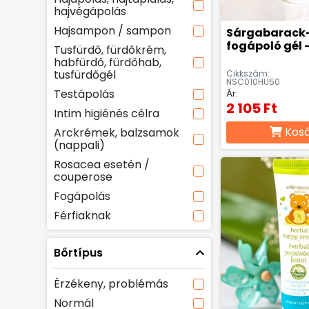
hajvégápolás
Hajsampon / sampon
Sárgabarack
fogápoló gél -
Tusfürdő, fürdőkrém,
habfürdő, fürdőhab,
tusfürdőgél
Cikkszám:
NSC010HU50
Testápolás
Ár:
2 105 Ft
Intim higiénés célra
Kos
Arckrémek, balzsamok
(nappali)
Rosacea esetén /
couperose
Fogápolás
Férfiaknak
Bőrtípus
Érzékeny, problémás
Normál