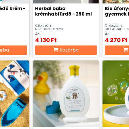
édő krém -
Herbal baba
Bio áfony
krémhabfürdő - 250 ml
gyermek f
Cikkszám:
Cikkszám:
NSC003HUEN250
HIOLA014HUEN
Ár:
Ár:
4 130 Ft
4 270 Ft
árba
Kosárba