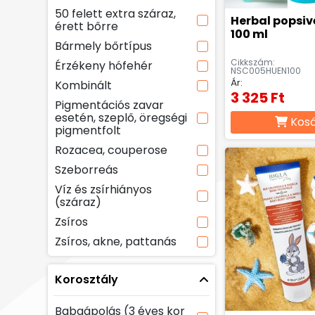
50 felett extra száraz,
Herbal popsiv
érett bőrre
100 ml
Bármely bőrtípus
Cikkszám:
Érzékeny hófehér
NSC005HUEN100
Ár:
Kombinált
3 325 Ft
Pigmentációs zavar
esetén, szeplő, öregségi
Kos
pigmentfolt
Rozacea, couperose
Szeborreás
Víz és zsírhiányos
(száraz)
Zsíros
Zsíros, akne, pattanás
Korosztály
Babaápolás (3 éves kor