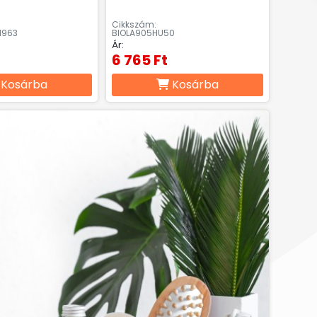
Cikkszám:
N963
BIOLA905HU50
Ár:
6 765 Ft
Kosárba
Kosárba