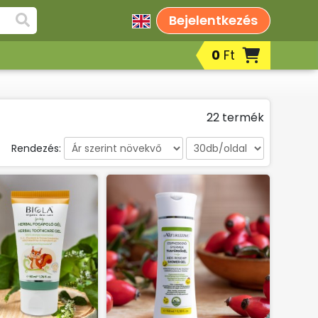
Bejelentkezés
0
Ft
Fog- és ajakápolók, szájápolási
termékek
Borotválkozás, after shavek,
22 termék
szakállápolási termékek
Fényvédelem/napozás, szolárium
Rendezés:
utáni bőrápolási termékek
k
Korrektorok
Peelingek, arcradírok
Sportkrémek, sportgélek
Testápolók, testkrémek, testápoló
tejek, testvajak, testpeelingek
Babáknak & mamáknak