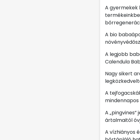
A gyermekek k
termékeinkben
bőrregeneráci
A bio babaápo
növényvédősze
A legjobb bab
Calendula Bab
Nagy sikert a
legközkedvelt
A tejfogacská
mindennapos f
A „pingvines” 
ártalmaitól ó
A vízhiányos é
bőrtápláló ha