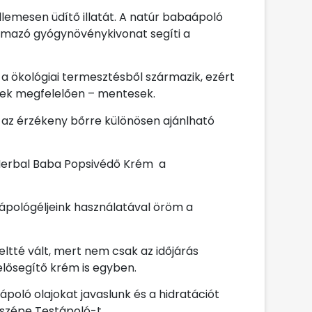
emesen üdítő illatát. A natúr babaápoló
rmazó gyógynövénykivonat segíti a
 ökológiai termesztésből származik, ezért
nek megfelelően – mentesek.
 az érzékeny bőrre különösen ajánlható
a Herbal Baba Popsivédő Krém a
gápológéljeink használatával öröm a
eltté vált, mert nem csak az időjárás
elősegítő krém is egyben.
poló olajokat javaslunk és a hidratációt
tszépe Testápoló-t.