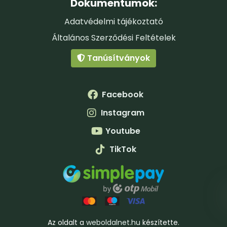
Dokumentumok:
„A kozmetikumokra vonatkozó forgalmazási
szabályok szerint a kozmetikumok hatásai
Adatvédelmi tájékoztató
egyénenként eltérő mértékűek lehetnek, és az
Általános Szerződési Feltételek
eredmények nem garantálhatóak az alkalmazások
pontos betartása mellett sem.”
Tanúsítványok
Facebook
Instagram
Youtube
TikTok
Az oldalt a
weboldalnet.hu
készítette.