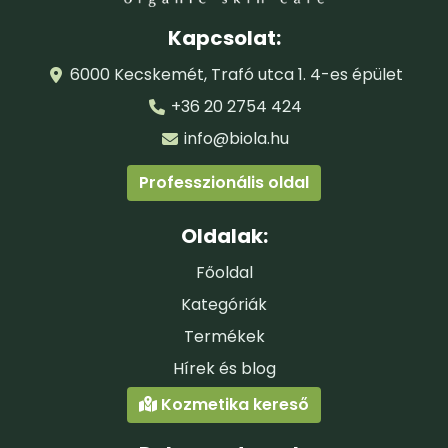
támogatójaként elkötelezettek vagyunk a környezet
védelme mellett!
Kapcsolat:
6000 Kecskemét, Trafó utca 1. 4-es épület
+36 20 2754 424
info@biola.hu
Professzionális oldal
Oldalak:
Főoldal
Kategóriák
Csak magyarországi szállítási címre rendelhető a
termék magyar nyelvű címkével. / The products
Termékek
with Hungarian language label versions are only
Hírek és blog
available to a Hungarian delivery address.
Kozmetika kereső