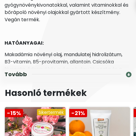
gyógynövénykivonatokkal, valamint vitaminokkal és
bőrápoló növényi olajokkal gyártott készítmény.
Vegán termék.
HATÓANYAGAI:
Makadámia növényi olaj, mandulatej hidrolizátum,
B3-vitamin, B5-provitamin, allantoin. Csicsóka
kivonata, édesgyökér gyógynövény kivonata és a
Tovább
körömvirág gyógynövény kivonata segítségével
támogatja a bőrhám-regenerációját. Cédrus
Hasonló termékek
allergénmentes növényi illóolaja segíti a higiénikus
bőrállapot fenntartását.
-15%
Sikertermék
-21%
ALKALMAZÁSA:
10 liter fürdetővízben 10 ml – 20 ml mennyiséget