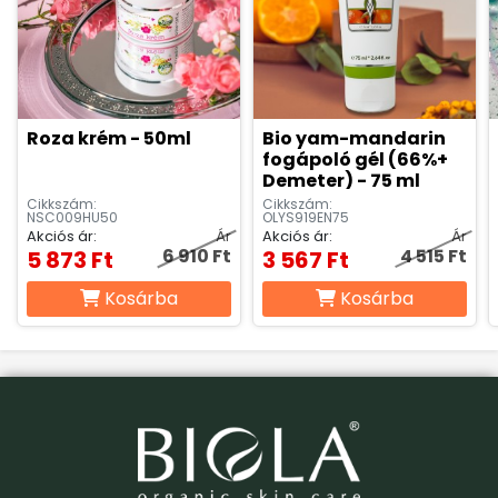
eloszlatunk, és a fürdőzést követően langyos vízzel
leöblítjük a baba bőrét. Mindennapi használatra.
CSALÁDI VÁLLALKOZÁSUNK ÁLTAL KECSKEMÉTEN
Roza krém - 50ml
Bio yam-mandarin
FEJLESZTETT ÉS GYÁRTOTT TERMÉK.
fogápoló gél (66%+
Demeter) - 75 ml
Cikkszám:
Cikkszám:
NSC009HU50
OLYS919EN75
Akciós ár:
Ár
Akciós ár:
Ár
6 910 Ft
4 515 Ft
5 873 Ft
3 567 Ft
Kosárba
Kosárba
A világhírű biológus, főemlőskutató Dr. Jane Goodall
magyarországi intézetének rendszeres