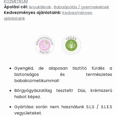
KOZMETIKUM
Ápolási cél:
Anyukáknak
,
Babaápolás / gyermekeknek
Kedvezményes ajánlataink:
Kedvezményes
ajánlataink
Gyengéd, de alaposan tisztító fürdés a
biztonságos és természetes
babakozmetikummal!
Bőrgyógyászatilag tesztelt! Dús, krémszerű
habot képez.
Gyártása során nem használunk S.L.S / S.L.E.S
vegyületeket.