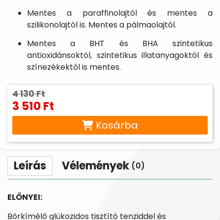
Mentes a paraffinolajtól és mentes a
szilikonolajtól is. Mentes a pálmaolajtól.
Mentes a BHT és BHA szintetikus
antioxidánsoktól, szintetikus illatanyagoktól és
színezékektől is mentes.
4 130 Ft
3 510 Ft
Kosárba
Leírás
Vélemények
(0)
ELŐNYEI:
Bőrkímélő glükozidos tisztító tenziddel és