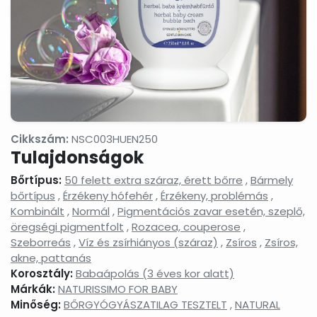
termékek
Masszázsolajok,
Nyak-
Peelingek,
masszázsgélek
és
arcradíro
dekoltázs
ápolók
Arctisztítás,
Sampon
Sportkrém
arctej,
és
sportgéle
arctisztító
hajápolás,
gél,
hajbalzsam,
sminklemosó,
samponhab
Cikkszám:
NSC003HUEN250
micellás
Tulajdonságok
víz
Szemkörnyékápolók,
Szérumok,
Testápoló
Bőrtípus:
50 felett extra száraz, érett bőrre
,
Bármely
szemránckrémek,
arcápoló
testkréme
bőrtípus
,
Érzékeny hófehér
,
Érzékeny, problémás
,
szempilla
hatóanyag
testápoló
Kombinált
,
Normál
,
Pigmentációs zavar esetén, szeplő,
ápolók
koncentrátumok
tejek,
öregségi pigmentfolt
,
Rozacea, couperose
,
testvajak,
testpeeli
Szeborreás
,
Víz és zsírhiányos (száraz)
,
Zsíros
,
Zsíros,
akne, pattanás
Tonikok,
Tusfürdők,
Babáknak
splashek
folyékony
&
Korosztály:
Babaápolás (3 éves kor alatt)
szappanok,
mamákna
Márkák:
NATURISSIMO FOR BABY
szappanhabok,
Minőség:
BŐRGYÓGYÁSZATILAG TESZTELT
,
NATURAL
fürdőkrémek