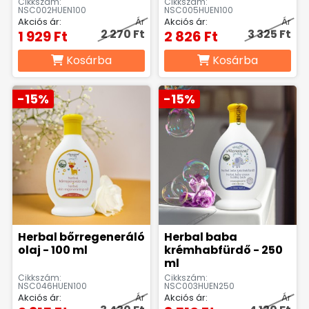
Cikkszám:
Cikkszám:
NSC002HUEN100
NSC005HUEN100
Akciós ár:
Ár
Akciós ár:
Ár
2 270 Ft
3 325 Ft
1 929 Ft
2 826 Ft
Kosárba
Kosárba
-15%
-15%
Herbal bőrregeneráló
Herbal baba
olaj - 100 ml
krémhabfürdő - 250
ml
Cikkszám:
Cikkszám:
NSC046HUEN100
NSC003HUEN250
Akciós ár:
Ár
Akciós ár:
Ár