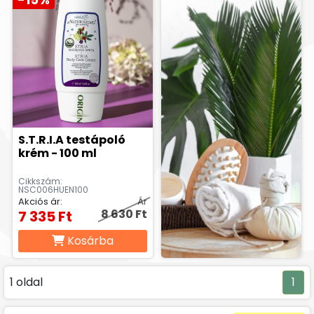
S.T.R.I.A testápoló
krém - 100 ml
Cikkszám:
NSC006HUEN100
Akciós ár:
Ár
8 630 Ft
7 335 Ft
Kosárba
1 oldal
1