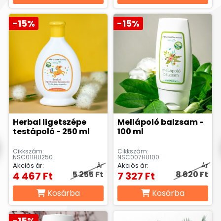
-15%
-15%
Herbal ligetszépe
Mellápoló balzsam -
testápoló - 250 ml
100 ml
Cikkszám:
Cikkszám:
NSC011HU250
NSC007HU100
Akciós ár:
Ár
Akciós ár:
Ár
5 255 Ft
8 620 Ft
4 467 Ft
7 327 Ft
Kosárba
Kosárba
-15%