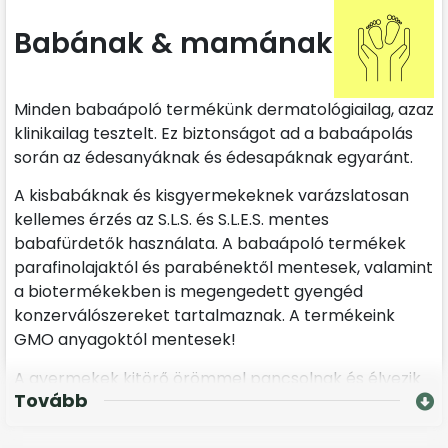
Babának & mamának
Minden babaápoló termékünk dermatológiailag, azaz
klinikailag tesztelt. Ez biztonságot ad a babaápolás
során az édesanyáknak és édesapáknak egyaránt.
A kisbabáknak és kisgyermekeknek varázslatosan
kellemes érzés az S.L.S. és S.L.E.S. mentes
babafürdetők használata. A babaápoló termékek
parafinolajaktól és parabénektől mentesek, valamint
a biotermékekben is megengedett gyengéd
konzerválószereket tartalmaznak. A termékeink
GMO anyagoktól mentesek!
A gyermekek kitörő örömmel pancsolnak és élvezik
Tovább
a babafürdetők kellemesen üdítő illatát. A natúr
babaápoló termékeinkben több mint 10%-nyi bio