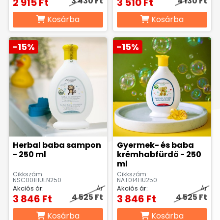
3 430 Ft
4 130 Ft
2 915 Ft
3 510 Ft
Kosárba
Kosárba
-15%
-15%
Herbal baba sampon
Gyermek- és baba
- 250 ml
krémhabfürdő - 250
ml
Cikkszám:
Cikkszám:
NSC001HUEN250
NAT014HU250
Akciós ár:
Ár
Akciós ár:
Ár
4 525 Ft
4 525 Ft
3 846 Ft
3 846 Ft
Kosárba
Kosárba