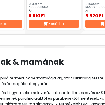
Cikkszám:
Cikkszám:
NSC009HU50
NSC007HU10
Ár:
Ár:
6 910 Ft
8 620 Ft
árba
Kosárba
nak & mamának
oló termékünk dermatológiailag, azaz klinikailag tesztel
 és édesapáknak egyaránt.
 és kisgyermekeknek varázslatosan kellemes érzés az S.L.
ermékek parafinolajaktól és parabénektől mentesek, v
erválószereket tartalmaznak. A termékeink GMO anyago