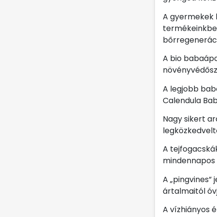
A gyermekek k
termékeinkben
bőrregeneráci
A bio babaápo
növényvédősze
A legjobb bab
Calendula Bab
Nagy sikert a
legközkedvelt
A tejfogacská
mindennapos f
A „pingvines” 
ártalmaitól ó
A vízhiányos é