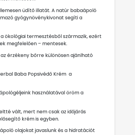
emesen üdítő illatát. A natúr babaápoló
rmazó gyógynövénykivonat segíti a
 ökológiai termesztésből származik, ezért
nek megfelelően – mentesek.
 az érzékeny bőrre különösen ajánlható
a Herbal Baba Popsivédő Krém a
gápológéljeink használatával öröm a
eltté vált, mert nem csak az időjárás
elősegítő krém is egyben.
poló olajokat javaslunk és a hidratációt