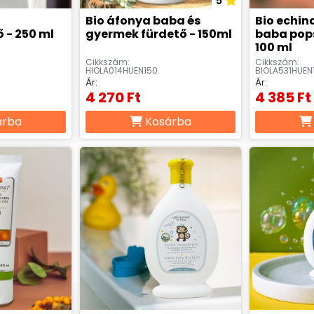
5
Bio áfonya baba és
Bio echin
 - 250 ml
gyermek fürdető - 150ml
baba pop
100 ml
Cikkszám:
Cikkszám:
HIOLA014HUEN150
BIOLA531HUEN
Ár:
Ár:
4 270 Ft
4 385 Ft
árba
Kosárba