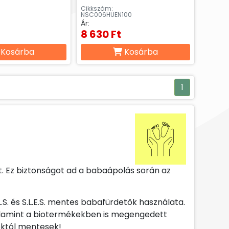
Cikkszám:
0
NSC006HUEN100
Ár:
8 630 Ft
Kosárba
Kosárba
1
t. Ez biztonságot ad a babaápolás során az
S. és S.L.E.S. mentes babafürdetők használata.
alamint a biotermékekben is megengedett
któl mentesek!