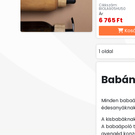
Cikkszám:
BIOLA905HU50
Ár:
6 765 Ft
Kos
1 oldal
Babá
Minden babaáp
édesanyáknak
A kisbabáknak
A babaápoló t
gyengéd konz