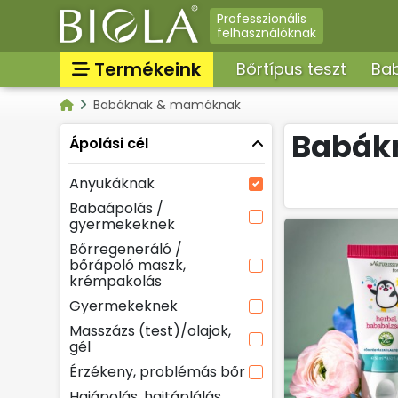
Professzionális
felhasználóknak
Termékeink
Bőrtípus teszt
Bab
Babáknak & mamáknak
Nappali arckrémek, arcá
Kategóriák
arcbalzsam, arckrém f
Babák
Ápolási cél
Parfümök, EDT, illatosít
Összes termék
Anyukáknak
Bőrregeneráló maszkok
krémpakolások, spray, 
Babaápolás /
gyermekeknek
Intim higiéniai termékek
Masszázsolajok, massz
Bőrregeneráló /
bőrápoló maszk,
Arctisztítás, arctej, arct
krémpakolás
sminklemosó, micellás v
Gyermekeknek
Szemkörnyékápolók,
szemránckrémek, szempi
Masszázs (test)/olajok,
gél
Tonikok, splashek
Érzékeny, problémás bőr
Hajápolás, hajtáplálás,