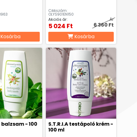
Cikkszám:
N963
OLYS901EN150
Akciós ár:
Ár
6 360 Ft
5 024 Ft
Kosárba
Kosárba
 balzsam - 100
S.T.R.I.A testápoló krém -
100 ml