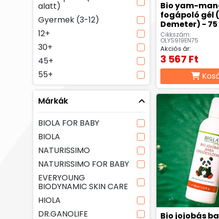
Bio yam-man
alatt)
fogápoló gél
Gyermek (3-12)
Demeter) - 75
12+
Cikkszám:
OLYS919EN75
30+
Akciós ár:
3 567 Ft
45+
55+
Kos
Márkák
BIOLA FOR BABY
BIOLA
NATURISSIMO
NATURISSIMO FOR BABY
EVERYOUNG
BIODYNAMIC SKIN CARE
HIOLA
DR.GANOLIFE
Bio jojobás b