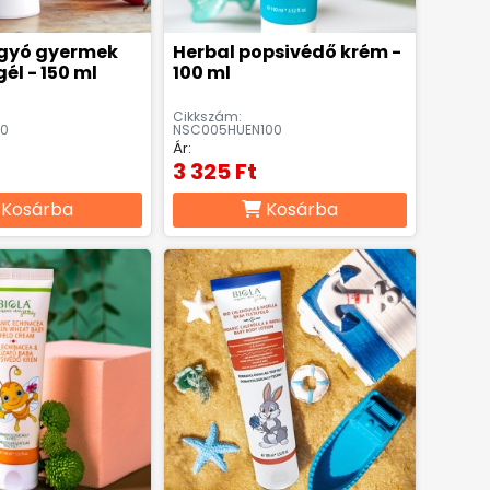
gyó gyermek
Herbal popsivédő krém -
él - 150 ml
100 ml
Cikkszám:
50
NSC005HUEN100
Ár:
3 325 Ft
Kosárba
Kosárba