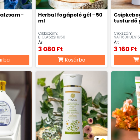
balzsam -
Herbal fogápoló gél - 50
Csipkebo
ml
tusfürdő g
Cikkszám:
Cikkszám:
BIOLA522HU50
NAT163HUEN1
Ár:
Ár:
3 080 Ft
3 160 Ft
árba
Kosárba