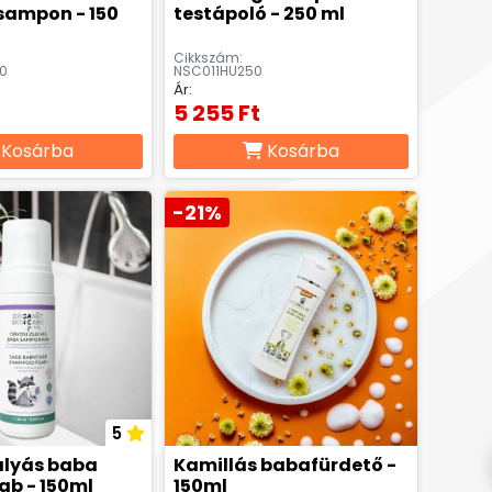
sampon - 150
testápoló - 250 ml
Cikkszám:
0
NSC011HU250
Ár:
5 255 Ft
Kosárba
Kosárba
-21%
5
ályás baba
Kamillás babafürdető -
b - 150ml
150ml