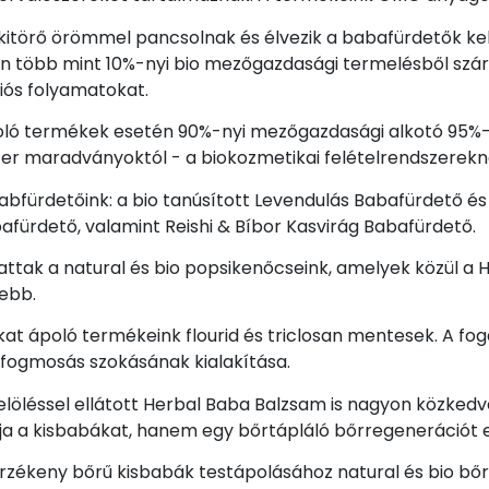
itörő örömmel pancsolnak és élvezik a babafürdetők kell
 több mint 10%-nyi bio mezőgazdasági termelésből szá
ós folyamatokat.
ló termékek esetén 90%-nyi mezőgazdasági alkotó 95%-a
r maradványoktól - a biokozmetikai felételrendszerek
abfürdetőink: a bio tanúsított Levendulás Babafürdető és
afürdető, valamint Reishi & Bíbor Kasvirág Babafürdető.
rattak a natural és bio popsikenőcseink, amelyek közül 
ebb.
kat ápoló termékeink flourid és triclosan mentesek. A fo
ogmosás szokásának kialakítása.
jelöléssel ellátott Herbal Baba Balzsam is nagyon közkedv
vja a kisbabákat, hanem egy bőrtápláló bőrregenerációt 
rzékeny bőrű kisbabák testápolásához natural és bio bőrá