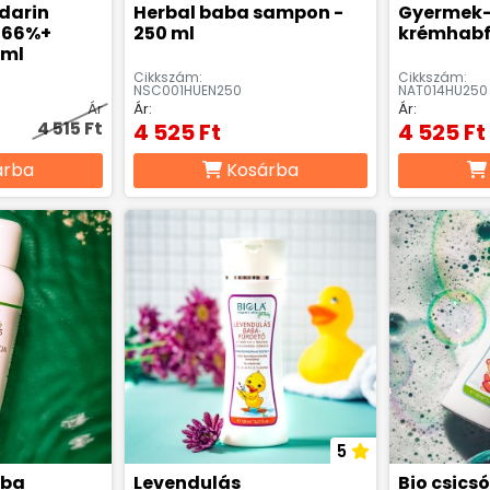
darin
Herbal baba sampon -
Gyermek-
 (66%+
250 ml
krémhabf
 ml
Cikkszám:
Cikkszám:
NSC001HUEN250
NAT014HU250
Ár
Ár:
Ár:
4 515 Ft
4 525 Ft
4 525 Ft
árba
Kosárba
5
aba
Levendulás
Bio csics