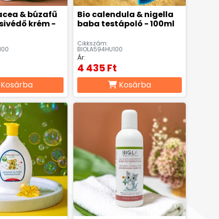
acea & búzafű
Bio calendula & nigella
sivédő krém -
baba testápoló - 100ml
Cikkszám:
100
BIOLA594HU100
Ár:
4 435 Ft
Kosárba
Kosárba