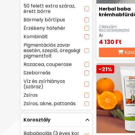
50 felett extra száraz,
Herbal baba
érett bőrre
krémhabfürdő
Bármely bőrtípus
Cikkszám:
Érzékeny hófehér
NSC003HUEN250
Ár:
Kombinált
4 130 Ft
Pigmentációs zavar
esetén, szeplő, öregségi
Kos
pigmentfolt
Rozacea, couperose
-21%
Szeborreás
Víz és zsírhiányos
(száraz)
Zsíros
Zsíros, akne, pattanás
Korosztály
Babaápolás (3 éves kor