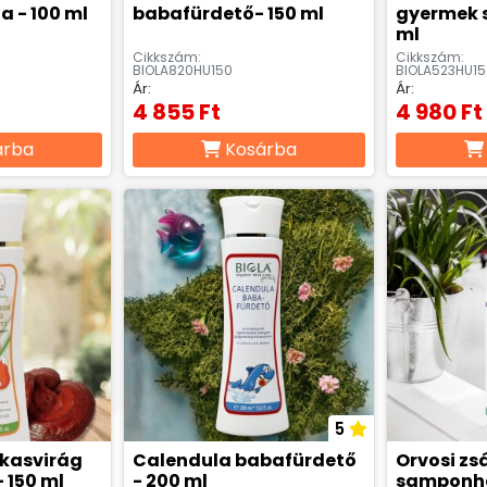
a - 100 ml
babafürdető- 150 ml
gyermek 
ml
Cikkszám:
Cikkszám:
BIOLA820HU150
BIOLA523HU15
Ár:
Ár:
4 855 Ft
4 980 Ft
árba
Kosárba
5
 kasvirág
Calendula babafürdető
Orvosi zs
 150 ml
- 200 ml
samponha