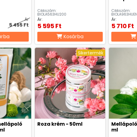
Cikkszám:
Cikkszám:
BIOLA563HU200
BIOLA963HUE
Ár
Ár:
Ár:
5 455 Ft
5 595 Ft
5 710 Ft
árba
Kosárba
Sikertermék
ellápoló
Roza krém - 50ml
Mellápoló
ml
ml