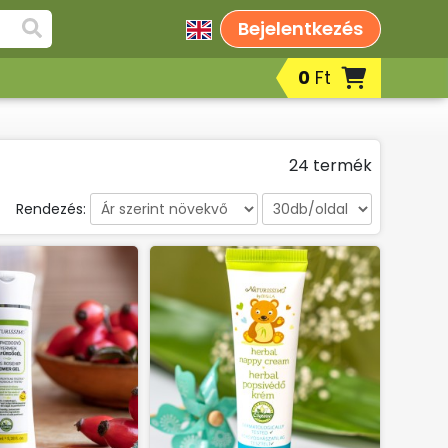
Bejelentkezés
0
Ft
Fog- és ajakápolók, szájápolási
termékek
Borotválkozás, after shavek,
24 termék
szakállápolási termékek
Fényvédelem/napozás, szolárium
Rendezés:
utáni bőrápolási termékek
k
Korrektorok
Peelingek, arcradírok
Sportkrémek, sportgélek
Testápolók, testkrémek, testápoló
tejek, testvajak, testpeelingek
Babáknak & mamáknak