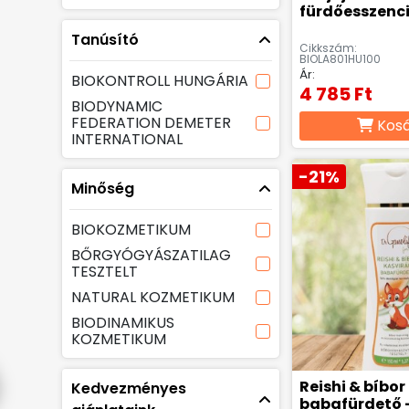
fürdőesszenci
Tanúsító
Cikkszám:
BIOLA801HU100
Ár:
BIOKONTROLL HUNGÁRIA
4 785 Ft
BIODYNAMIC
FEDERATION DEMETER
Kos
INTERNATIONAL
-21%
Minőség
BIOKOZMETIKUM
BŐRGYÓGYÁSZATILAG
TESZTELT
NATURAL KOZMETIKUM
BIODINAMIKUS
KOZMETIKUM
Reishi & bíbor
Kedvezményes
babafürdető -