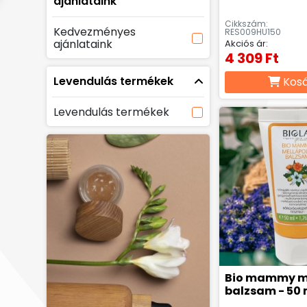
ajánlataink
Cikkszám:
Kedvezményes
RES009HU150
ajánlataink
Akciós ár:
4 309 Ft
Levendulás termékek
Kos
Levendulás termékek
Bio mammy m
balzsam - 50 