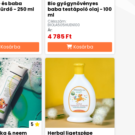
 és baba
Bio gyógynövényes
ürdő - 250 ml
baba testápoló olaj - 100
ml
Cikkszám:
BIOLA505HUEN100
Ár:
4 785 Ft
Kosárba
Kosárba
5
óka & neem
Herbal ligetszépe