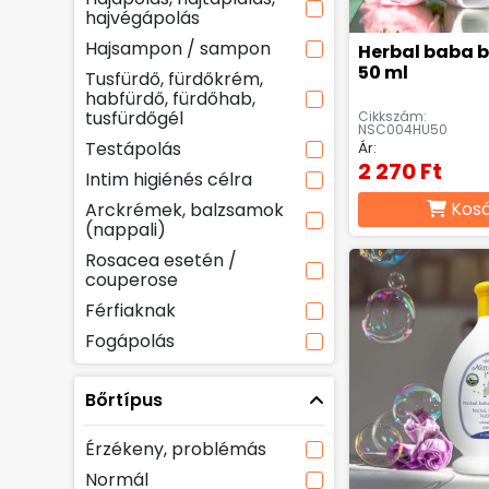
hajvégápolás
Hajsampon / sampon
Herbal baba 
50 ml
Tusfürdő, fürdőkrém,
habfürdő, fürdőhab,
tusfürdőgél
Cikkszám:
NSC004HU50
Testápolás
Ár:
2 270 Ft
Intim higiénés célra
Kos
Arckrémek, balzsamok
(nappali)
Rosacea esetén /
couperose
Férfiaknak
Fogápolás
Bőrtípus
Érzékeny, problémás
Normál