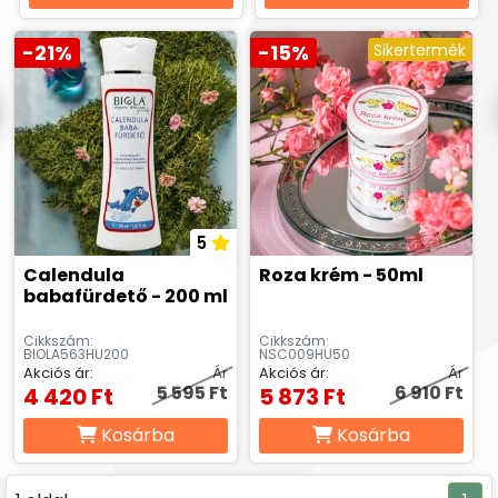
-21%
-15%
Sikertermék
5
Calendula
Roza krém - 50ml
babafürdető - 200 ml
Cikkszám:
Cikkszám:
BIOLA563HU200
NSC009HU50
Akciós ár:
Ár
Akciós ár:
Ár
5 595 Ft
6 910 Ft
4 420 Ft
5 873 Ft
Kosárba
Kosárba