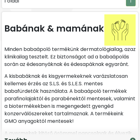
1 oldal
1
Babának & mamának
Minden babaápoló termékünk dermatológiailag, azaz
klinikailag tesztelt. Ez biztonságot ad a babaápolás
során az édesanyáknak és édesapáknak egyaránt.
A kisbabáknak és kisgyermekeknek varázslatosan
kellemes érzés az S.L.S. és S.L.E.S. mentes
babafürdetők használata. A babaápoló termékek
parafinolajaktól és parabénektől mentesek, valamint
a biotermékekben is megengedett gyengéd
konzerválószereket tartalmaznak. A termékeink
GMO anyagoktól mentesek!
A gyermekek kitörő örömmel pancsolnak és élvezik