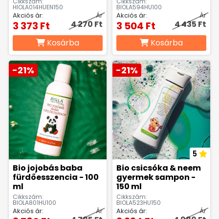
Cikkszám:
Cikkszám:
HIOLA014HUEN150
BIOLA594HU100
Akciós ár:
Ár
Akciós ár:
Ár
4 270 Ft
4 435 Ft
3 373 Ft
3 504 Ft
Kosárba
Kosárba
-21%
-21%
5
Bio jojobás baba
Bio csicsóka & neem
fürdőesszencia - 100
gyermek sampon -
ml
150 ml
Cikkszám:
Cikkszám:
BIOLA801HU100
BIOLA523HU150
Akciós ár:
Ár
Akciós ár:
Ár