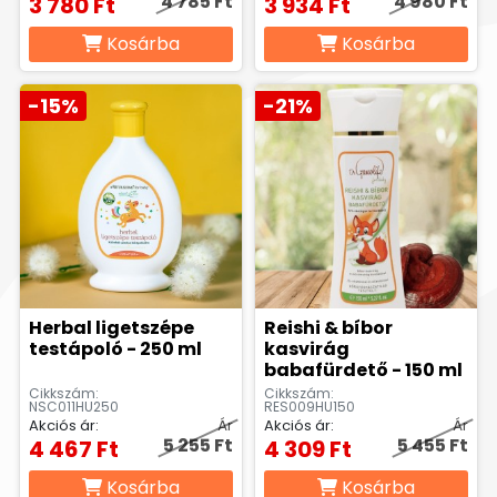
4 785 Ft
4 980 Ft
3 780 Ft
3 934 Ft
Kosárba
Kosárba
-15%
-21%
Herbal ligetszépe
Reishi & bíbor
testápoló - 250 ml
kasvirág
babafürdető - 150 ml
Cikkszám:
Cikkszám:
NSC011HU250
RES009HU150
Akciós ár:
Ár
Akciós ár:
Ár
5 255 Ft
5 455 Ft
4 467 Ft
4 309 Ft
Kosárba
Kosárba