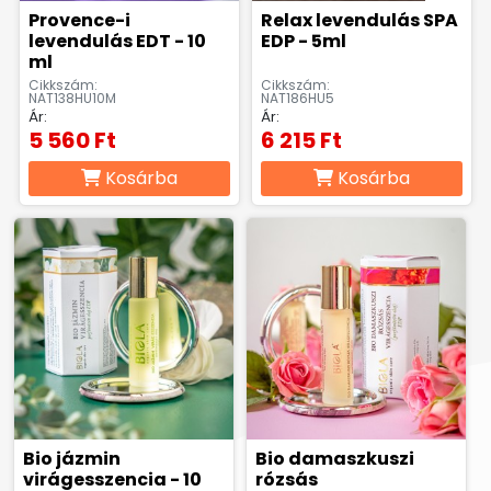
termékek
Provence-i
Relax levendulás SPA
Masszázsolajok,
Nyak-
Peelingek,
levendulás EDT - 10
EDP - 5ml
masszázsgélek
és
arcradíro
ml
dekoltázs
Cikkszám:
Cikkszám:
ápolók
NAT138HU10M
NAT186HU5
Ár:
Ár:
Arctisztítás,
Sampon
Sportkrém
5 560 Ft
6 215 Ft
arctej,
és
sportgéle
arctisztító
hajápolás,
Kosárba
Kosárba
gél,
hajbalzsam,
sminklemosó,
samponhab
micellás
víz
Szemkörnyékápolók,
Szérumok,
Testápoló
szemránckrémek,
arcápoló
testkréme
szempilla
hatóanyag
testápoló
ápolók
koncentrátumok
tejek,
testvajak,
testpeeli
Tonikok,
Tusfürdők,
Babáknak
splashek
folyékony
&
szappanok,
mamákna
Bio jázmin
Bio damaszkuszi
szappanhabok,
virágesszencia - 10
rózsás
fürdőkrémek