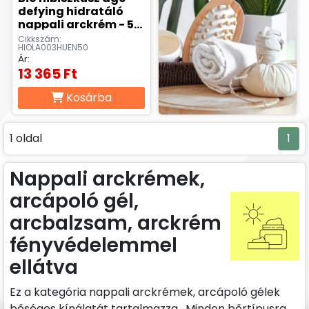
defying hidratáló
nappali arckrém - 50
ml
Cikkszám:
HIOLA003HUEN50
Ár:
13 365 Ft
Kosárba
1 oldal
1
Nappali arckrémek,
arcápoló gél,
arcbalzsam, arckrém
fényvédelemmel
ellátva
Ez a kategória nappali arckrémek, arcápoló gélek
bőséges kínálatát tartalmazza. Minden bőrtípusra