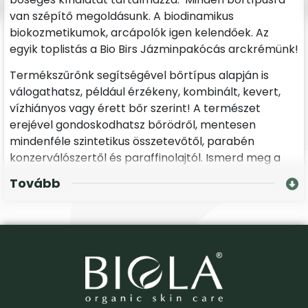
van szépítő megoldásunk. A biodinamikus
biokozmetikumok, arcápolók igen kelendőek. Az
egyik toplistás a Bio Birs Jázminpakócás arckrémünk!
Termékszűrőnk segítségével bőrtípus alapján is
válogathatsz, például érzékeny, kombinált, kevert,
vízhiányos vagy érett bőr szerint! A természet
erejével gondoskodhatsz bőrödről, mentesen
mindenféle szintetikus összetevőtől, parabén
konzerválószertől és paraffinolajtól. Ismerd meg a
Demeter International e.V által tanúsított
Tovább
biodinamikus és bio tanúsítással is rendelkező
nappali készítményeinket!
Ajánljuk szemkörnyékápolás, szérumok
termékkörünket is, amelyből célzottan a
legkritikusabb terület ápolásához választhatsz
szemránckrémet, tápláló szérumot, amellyel
kisímultabbá teheted.