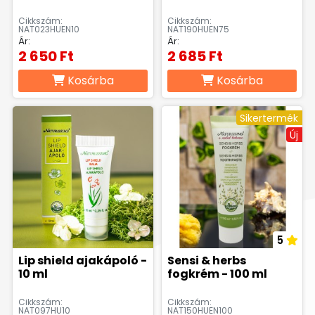
Cikkszám:
Cikkszám:
NAT023HUEN10
NAT190HUEN75
Ár:
Ár:
2 650 Ft
2 685 Ft
Kosárba
Kosárba
Sikertermék
Új
5
Lip shield ajakápoló -
Sensi & herbs
10 ml
fogkrém - 100 ml
Cikkszám:
Cikkszám:
NAT097HU10
NAT150HUEN100