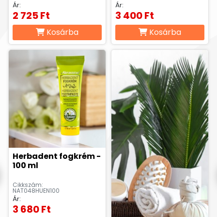
Ár:
Ár:
2 725 Ft
3 400 Ft
Kosárba
Kosárba
Herbadent fogkrém -
100 ml
Cikkszám:
NAT048HUEN100
Ár:
3 680 Ft