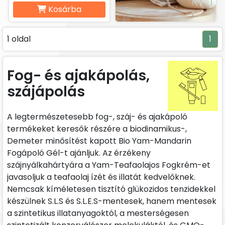
Kosárba
1 oldal
1
Fog- és ajakápolás,
szájápolás
A legtermészetesebb fog-, száj- és ajakápoló
termékeket keresők részére a biodinamikus-,
Demeter minősítést kapott Bio Yam-Mandarin
Fogápoló Gél-t ajánljuk. Az érzékeny
szájnyálkahártyára a Yam-Teafaolajos Fogkrém-et
javasoljuk a teafaolaj ízét és illatát kedvelőknek.
Nemcsak kíméletesen tisztító glükozidos tenzidekkel
készülnek S.L.S és S.L.E.S-mentesek, hanem mentesek
a szintetikus illatanyagoktól, a mesterségesen