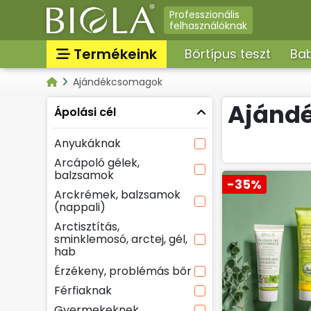
Professzionális
felhasználóknak
Termékeink
Bőrtípus teszt
Bab
Ajándékcsomagok
Nappali arckrémek, arcá
Kategóriák
arcbalzsam, arckrém f
Ajánd
Ápolási cél
Parfümök, EDT, illatosít
Összes termék
Anyukáknak
Bőrregeneráló maszkok
krémpakolások, spray, 
Arcápoló gélek,
balzsamok
Intim higiéniai termékek
-35%
Masszázsolajok, massz
Arckrémek, balzsamok
(nappali)
Arctisztítás, arctej, arct
sminklemosó, micellás v
Arctisztítás,
sminklemosó, arctej, gél,
Szemkörnyékápolók,
hab
szemránckrémek, szempi
Érzékeny, problémás bőr
Tonikok, splashek
Férfiaknak
Gyermekeknek