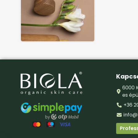
Kapcso
6000 K
es épü
+36 2
info@
Profess