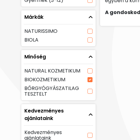
Gyermek (3-12)
egyben a körny
A gondoskod
Márkák
NATURISSIMO
BIOLA
Minőség
NATURAL KOZMETIKUM
BIOKOZMETIKUM
BŐRGYÓGYÁSZATILAG
TESZTELT
Kedvezményes
ajánlataink
Kedvezményes
ajánlataink