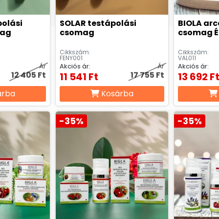
polási
SOLAR testápolási
BIOLA arc
mag
csomag
csomag 
Cikkszám:
Cikkszám:
FENY001
VAL011
Ár
Akciós ár:
Ár
Akciós ár:
12 405 Ft
17 755 Ft
11 541 Ft
13 692 F
árba
Kosárba
-35%
-35%