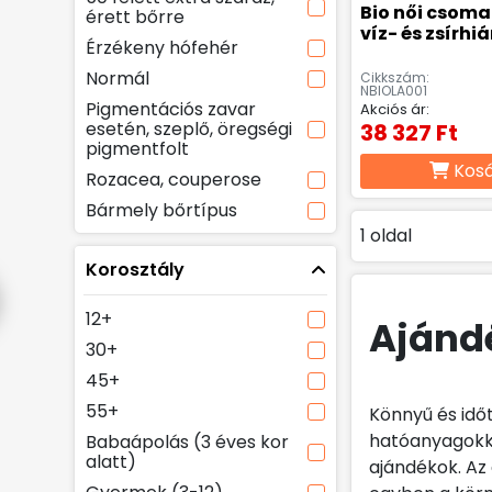
Bio női csoma
érett bőrre
víz- és zsírhi
Érzékeny hófehér
Normál
Cikkszám:
NBIOLA001
Pigmentációs zavar
Akciós ár:
esetén, szeplő, öregségi
38 327 Ft
pigmentfolt
Kos
Rozacea, couperose
Bármely bőrtípus
1 oldal
Korosztály
12+
Aján
30+
45+
55+
Könnyű és idő
hatóanyagokka
Babaápolás (3 éves kor
alatt)
ajándékok. Az