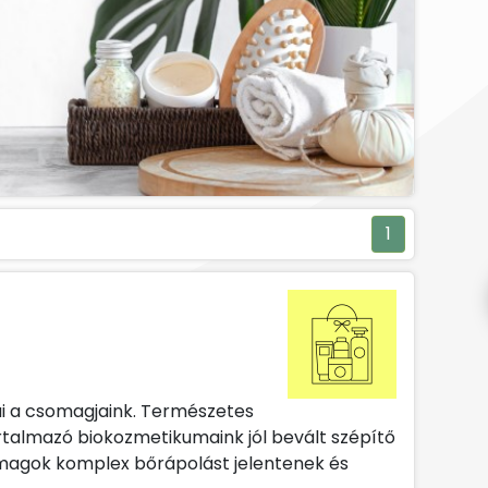
1
ai a csomagjaink. Természetes
rtalmazó biokozmetikumaink jól bevált szépítő
magok komplex bőrápolást jelentenek és