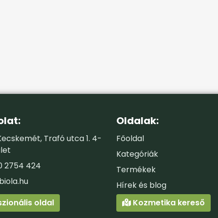
lat:
Oldalak:
ecskemét, Trafó utca 1. 4-
Főoldal
let
Kategóriák
0 2754 424
Termékek
biola.hu
Hírek és blog
zionális oldal
Kozmetika kereső