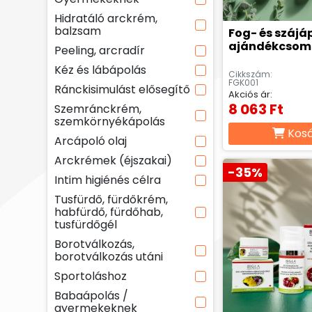
Hidratáló arckrém,
balzsam
Fog- és szájá
ajándékcso
Peeling, arcradír
Kéz és lábápolás
Cikkszám:
FGK001
Ránckisimulást elősegítő
Akciós ár:
8 063 Ft
Szemránckrém,
szemkörnyékápolás
Kos
Arcápoló olaj
Arckrémek (éjszakai)
-35%
Intim higiénés célra
Tusfürdő, fürdőkrém,
habfürdő, fürdőhab,
tusfürdőgél
Borotválkozás,
borotválkozás utáni
Sportoláshoz
Babaápolás /
gyermekeknek