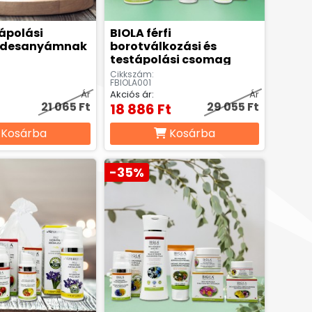
ápolási
BIOLA férfi
Édesanyámnak
borotválkozási és
testápolási csomag
Cikkszám:
FBIOLA001
Ár
Akciós ár:
Ár
21 065 Ft
29 055 Ft
t
18 886 Ft
Kosárba
Kosárba
-35%