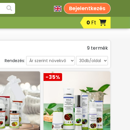
Bejelentkezés
0
Ft
Fog- és ajakápolók, szájápolási
termékek
Borotválkozás, after shavek,
9 termék
szakállápolási termékek
Fényvédelem/napozás, szolárium
Rendezés:
utáni bőrápolási termékek
k
Korrektorok
-35%
Peelingek, arcradírok
Sportkrémek, sportgélek
Testápolók, testkrémek, testápoló
tejek, testvajak, testpeelingek
Babáknak & mamáknak