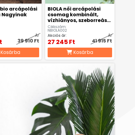
 bio arcápolási
BIOLA női arcápolási
 Nagyinak
csomag kombinált,
vízhiányos, szeborreás
bőr
Cikkszám:
NBIOLA002
Ár
Akciós ár:
Ár
39 910 Ft
41 915 Ft
t
27 245 Ft
Kosárba
Kosárba