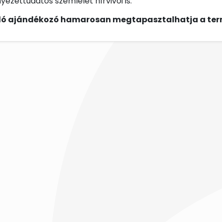
ezettudatos szemlélet hírvivői is.
ó ajándékozó hamarosan megtapasztalhatja a term