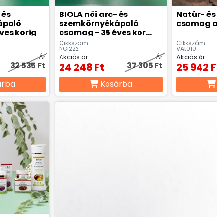
 és
BIOLA női arc- és
Natúr- és
ápoló
szemkörnyékápoló
csomag a
ves korig
csomag - 35 éves kor
felett
Cikkszám:
Cikkszám:
NOI222
VAL010
Ár
Akciós ár:
Ár
Akciós ár:
32 535 Ft
37 305 Ft
24 248 Ft
25 942 F
árba
Kosárba