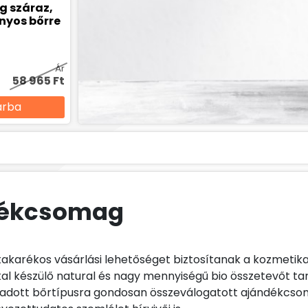
g száraz,
ányos bőrre
Ár
58 965 Ft
árba
dékcsomag
takarékos vásárlási lehetőséget biztosítanak a kozmetik
l készülő natural és nagy mennyiségű bio összetevőt ta
 adott bőrtípusra gondosan összeválogatott ajándékcso