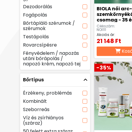
Dezodorálás
BIOLA női arc-
szemkörnyék
Fogápolás
csomag - 35 é
Bőrtápláló szérumok /
Cikkszám:
szérumok
NOI111
Akciós ár:
Testápolás
21 148 Ft
Rovarcsípésre
Kos
Fényvédelem / napozás
utáni bőrápolás /
napozó krém, napozó tej
-35%
Bőrtípus
Érzékeny, problémás
Kombinált
Szeborreás
Víz és zsírhiányos
(száraz)
50 felett extra száraz,