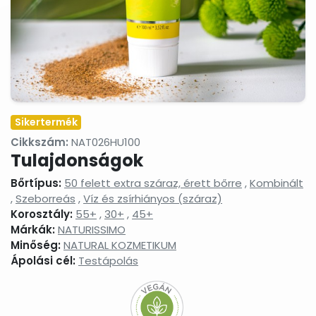
termékek
Masszázsolajok,
Nyak-
Peelingek,
masszázsgélek
és
arcradíro
dekoltázs
ápolók
Arctisztítás,
Sampon
Sportkrém
arctej,
és
sportgéle
arctisztító
hajápolás,
gél,
hajbalzsam,
Sikertermék
sminklemosó,
samponhab
Cikkszám:
NAT026HU100
micellás
Tulajdonságok
víz
Szemkörnyékápolók,
Szérumok,
Testápoló
Bőrtípus:
50 felett extra száraz, érett bőrre
,
Kombinált
szemránckrémek,
arcápoló
testkréme
,
Szeborreás
,
Víz és zsírhiányos (száraz)
szempilla
hatóanyag
testápoló
Korosztály:
55+
,
30+
,
ápolók
45+
koncentrátumok
tejek,
testvajak,
Márkák:
NATURISSIMO
testpeeli
Minőség:
NATURAL KOZMETIKUM
Tonikok,
Tusfürdők,
Babáknak
Ápolási cél:
Testápolás
splashek
folyékony
&
szappanok,
mamákna
szappanhabok,
fürdőkrémek