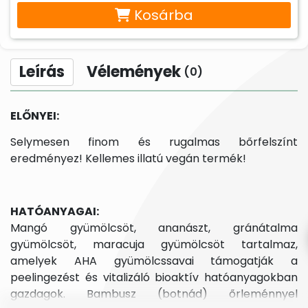
Kosárba
Leírás
Vélemények
(0)
ELŐNYEI:
Selymesen finom és rugalmas bőrfelszínt
eredményez! Kellemes illatú vegán termék!
HATÓANYAGAI:
Mangó gyümölcsöt, ananászt, gránátalma
gyümölcsöt, maracuja gyümölcsöt tartalmaz,
amelyek AHA gyümölcssavai támogatják a
peelingezést és vitalizáló bioaktív hatóanyagokban
gazdagok. Bambusz (botnád) őrleménnyel