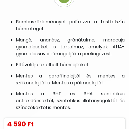
Bambuszőrleménnyel polírozza a testfelszín
hámrétegét.
Mangó, ananász, gránátalma, maracuja
gyümölcsöket is tartalmaz, amelyek AHA-
gyümölcssavai támogatják a peelingezést.
Eltávolítja az elhalt hámsejteket.
Mentes a paraffinolajtól és mentes a
szilikonolajtól is. Mentes a pálmaolajtól.
Mentes a BHT és BHA szintetikus
antioxidánsoktól, szintetikus illatanyagoktól és
színezékektől is mentes.
4 590 Ft