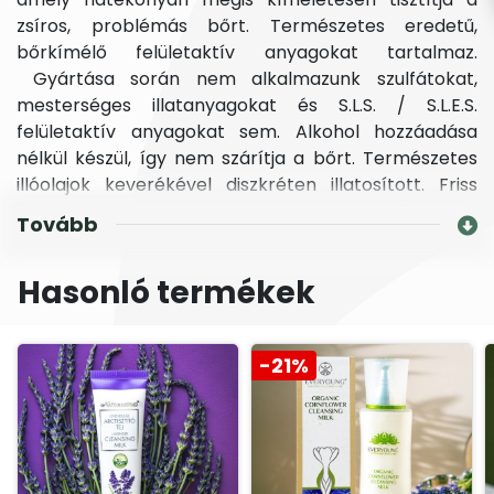
zsíros, problémás bőrt. Természetes eredetű,
bőrkímélő felületaktív anyagokat tartalmaz.
Gyártása során nem alkalmazunk szulfátokat,
mesterséges illatanyagokat és S.L.S. / S.L.E.S.
felületaktív anyagokat sem. Alkohol hozzáadása
nélkül készül, így nem szárítja a bőrt. Természetes
illóolajok keverékével diszkréten illatosított. Friss
illata miatt férfiak és nők is egyaránt használhatják.
Tovább
Alkalmazása:
A nedves bőrfelületre kb. 1-2 cm3-t
felkenünk, majd bő vízzel leöblítjük 1-2 percen belül.
Hasonló termékek
-21%