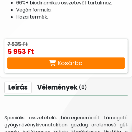
66%+ biodinamikus összetevőt tartalmaz.
Vegán formula.
Hazai termék.
7 535 Ft
5 953 Ft
Kosárba
Leírás
Vélemények
(0)
Speciális összetételű, bőrregenerációt támogató
gyógynövénykivonatokban gazdag arclemosó gél,
amely hatékonyan mégis kíméletesen tisztítja a