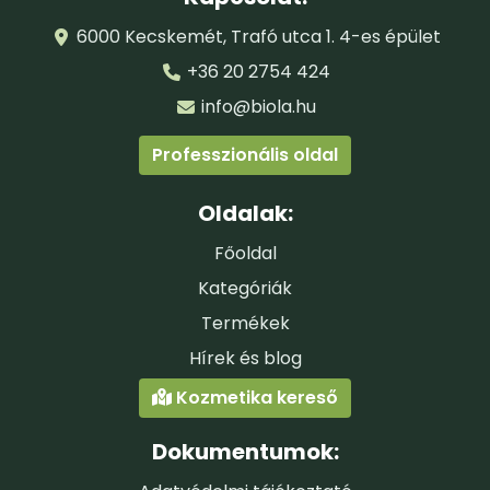
ANGUSTIFOLIA OIL (LINALOOL)*
6000 Kecskemét, Trafó utca 1. 4-es épület
**= ellenőrzött biodinamikus mezőgazdasági
+36 20 2754 424
termelésből
info@biola.hu
Tanúsítja:
Biodynamic Federation – Demeter
Professzionális oldal
International e. V.
Oldalak:
Főoldal
Kategóriák
Termékek
*=ellenőrzött ökológiai gazdálkodásból
Hírek és blog
Tanúsítja:
BIOKONTROLL HUNGÁRIA
Kozmetika kereső
Dokumentumok: