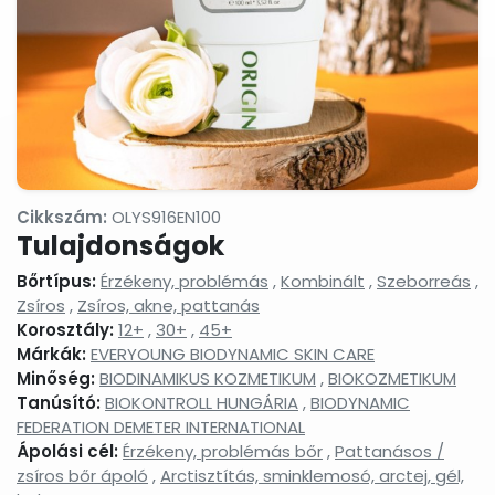
termékek
Masszázsolajok,
Nyak-
Peelingek,
masszázsgélek
és
arcradíro
dekoltázs
ápolók
Arctisztítás,
Sampon
Sportkrém
arctej,
és
sportgéle
arctisztító
hajápolás,
gél,
hajbalzsam,
sminklemosó,
samponhab
Cikkszám:
OLYS916EN100
micellás
Tulajdonságok
víz
Szemkörnyékápolók,
Szérumok,
Testápoló
Bőrtípus:
Érzékeny, problémás
,
Kombinált
,
Szeborreás
,
szemránckrémek,
arcápoló
testkréme
Zsíros
,
Zsíros, akne, pattanás
szempilla
hatóanyag
testápoló
Korosztály:
12+
,
30+
,
45+
ápolók
koncentrátumok
tejek,
Márkák:
EVERYOUNG BIODYNAMIC SKIN CARE
testvajak,
testpeeli
Minőség:
BIODINAMIKUS KOZMETIKUM
,
BIOKOZMETIKUM
Tanúsító:
BIOKONTROLL HUNGÁRIA
,
BIODYNAMIC
Tonikok,
Tusfürdők,
Babáknak
splashek
folyékony
&
FEDERATION DEMETER INTERNATIONAL
szappanok,
mamákna
Ápolási cél:
Érzékeny, problémás bőr
,
Pattanásos /
szappanhabok,
zsíros bőr ápoló
,
Arctisztítás, sminklemosó, arctej, gél,
fürdőkrémek