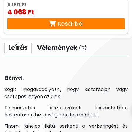
5 150 Ft
4 068 Ft
Kosárba
Leírás
Vélemények
(0)
Előnyei:
Segít megakadályozni, hogy kiszáradjon vagy
cserepes legyen az ajak.
Természetes összetevőinek köszönhetően
hosszútávon biztonságosan használható.
Finom, fahéjas illatú, serkenti a vérkeringést és