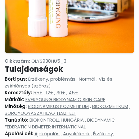
termékek
Masszázsolajok,
Nyak-
Peelingek,
masszázsgélek
és
arcradíro
dekoltázs
ápolók
Arctisztítás,
Sampon
Sportkrém
arctej,
és
sportgéle
arctisztító
hajápolás,
gél,
hajbalzsam,
sminklemosó,
samponhab
Cikkszám:
OLYS938HU5_3
micellás
Tulajdonságok
víz
Szemkörnyékápolók,
Szérumok,
Testápoló
Bőrtípus:
Érzékeny, problémás
,
Normál
,
Víz és
szemránckrémek,
arcápoló
testkréme
zsírhiányos (száraz)
szempilla
hatóanyag
testápoló
Korosztály:
55+
,
12+
,
30+
,
45+
ápolók
koncentrátumok
tejek,
Márkák:
EVERYOUNG BIODYNAMIC SKIN CARE
testvajak,
testpeeli
Minőség:
BIODINAMIKUS KOZMETIKUM
,
BIOKOZMETIKUM
,
BŐRGYÓGYÁSZATILAG TESZTELT
Tonikok,
Tusfürdők,
Babáknak
splashek
folyékony
&
Tanúsító:
BIOKONTROLL HUNGÁRIA
,
BIODYNAMIC
szappanok,
mamákna
FEDERATION DEMETER INTERNATIONAL
szappanhabok,
Ápolási cél:
Ajakápolás
,
Anyukáknak
,
Érzékeny,
fürdőkrémek