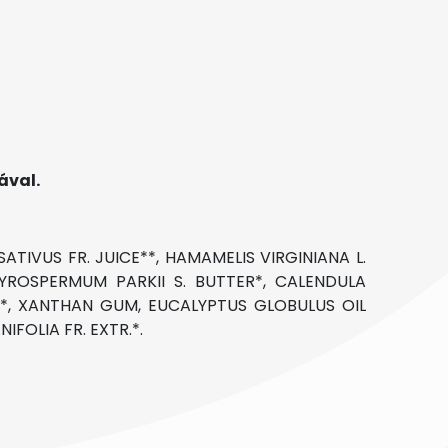
ával.
SATIVUS FR. JUICE**, HAMAMELIS VIRGINIANA L.
UTYROSPERMUM PARKII S. BUTTER*, CALENDULA
)**, XANTHAN GUM, EUCALYPTUS GLOBULUS OIL
FOLIA FR. EXTR.*.