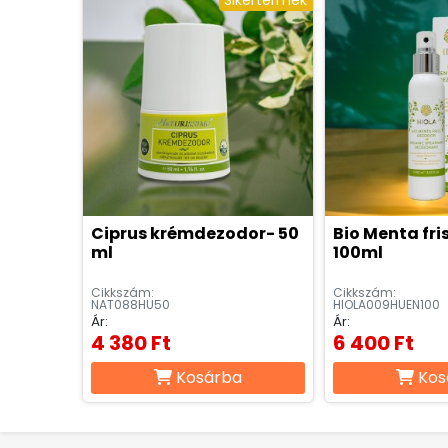
Sikertermék
Ciprus krémdezodor- 50
Bio Menta fri
ml
100ml
Cikkszám:
Cikkszám:
NAT088HU50
HIOLA009HUEN100
Ár:
Ár:
4 380 Ft
6 400 Ft
Kosárba
Kos