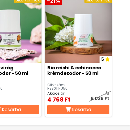
Sikertermék
-21%
Sikertermék
5
svirág
Bio reishi & echinacea
dor - 50 ml
krémdezodor - 50 ml
Cikkszám:
50
RES011HU50
Akciós ár:
Ár
6 035 Ft
4 768 Ft
Kosárba
Kosárba