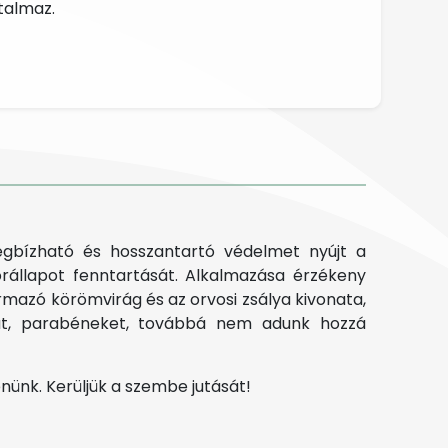
talmaz.
egbízható és hosszantartó védelmet nyújt a
bőrállapot fenntartását. Alkalmazása érzékeny
rmazó körömvirág és az orvosi zsálya kivonata,
kat, parabéneket, továbbá nem adunk hozzá
ünk. Kerüljük a szembe jutását!