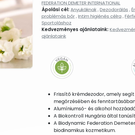
FEDERATION DEMETER INTERNATIONAL
Ápolási cél:
Anyukáknak
,
Dezodorálás
,
É
problémás bőr
,
Intim higiénés célra
,
Férf
Sportoláshoz
Kedvezményes ajánlataink:
Kedvezmé
ajánlataink
Frissítő krémdezodor, amely segít 
megőrzésében és fenntartásában
Alumíniumsó- és alkohol hozzáadás
A Biokontroll Hungária által tanús
A Biodynamic Federation Demeter I
biodinamikus kozmetikum.