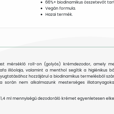
66%+ biodinamikus összetevőt tar
Vegán formula.
Hazai termék.
adást mérséklő roll-on (golyós) krémdezodor, amely m
fa illóolaja, valamint a menthol segítik a higiénikus 
t nyugtatásához hozzájárul a biodinamikus termelésből szá
sa során nem alkalmazunk mesterséges illatanyago
-1,4 ml mennyiségű dezodoráló krémet egyenletesen elken