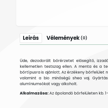
Leírás
Vélemények
(0)
Üde, dezodorált bőrérzetet elősegítő, izz
kellemetlen testszag ellen. A menta és a tea
bőrtípusra is ajánlott. Az érzékeny bőrfelüle
valamint a bio minőségű shea vaj. Gyártá
alumíniumsókat vagy alkoholt.
Alkalmazása:
Az ápolandó bőrfelületen kb. 1