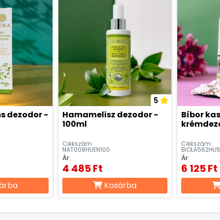
5
ss dezodor -
Hamamelisz dezodor -
Bíbor ka
100ml
krémdezo
Cikkszám:
Cikkszám:
NAT008HUEN100
BIOLA562HU
Ár:
Ár:
4 485 Ft
6 125 Ft
árba
Kosárba