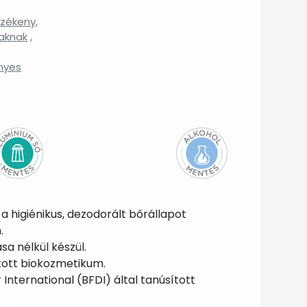
rzékeny,
iaknak
,
nyes
a higiénikus, dezodorált bőrállapot
.
a nélkül készül.
ított biokozmetikum.
nternational (BFDI) által tanúsított