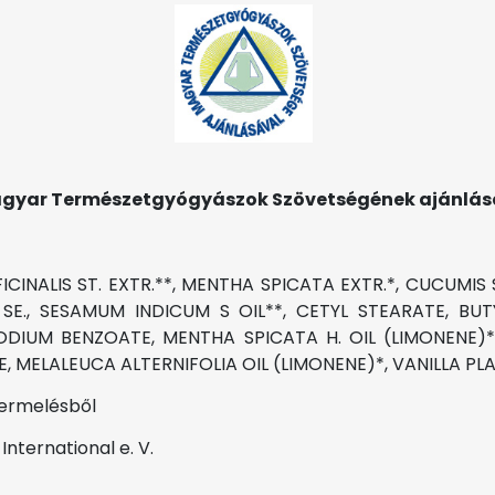
gyar Természetgyógyászok Szövetségének ajánlás
ICINALIS ST. EXTR.**, MENTHA SPICATA EXTR.*, CUCUMIS 
 SE., SESAMUM INDICUM S OIL**, CETYL STEARATE, B
 SODIUM BENZOATE, MENTHA SPICATA H. OIL (LIMONENE
MELALEUCA ALTERNIFOLIA OIL (LIMONENE)*, VANILLA PLANI
termelésből
nternational e. V.