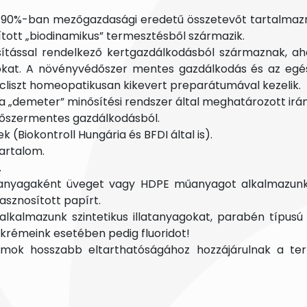
 90%-ban mezőgazdasági eredetű összetevőt tartalmazna
tott „biodinamikus” termesztésből származik.
tással rendelkező kertgazdálkodásból származnak, aho
usokat. A növényvédőszer mentes gazdálkodás és az eg
liszt homeopatikusan kikevert preparátumával kezelik.
a „demeter” minősítési rendszer által meghatározott irá
dőszermentes gazdálkodásból.
(Biokontroll Hungária és BFDI által is).
artalom.
.
anyagaként üveget vagy HDPE műanyagot alkalmazunk
asznosított papírt.
almazunk szintetikus illatanyagokat, parabén típusú konz
ogkrémeink esetében pedig fluoridot!
ok hosszabb eltarthatóságához hozzájárulnak a termé