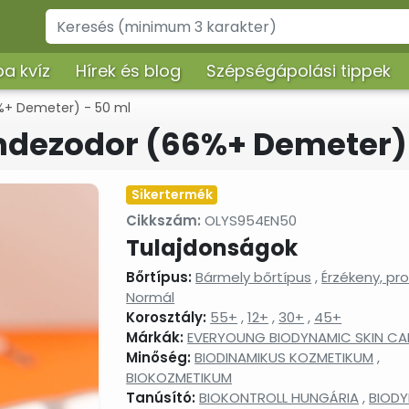
a kvíz
Hírek és blog
Szépségápolási tippek
6%+ Demeter) - 50 ml
poló gél,
Dezodorok
ényvédelemmel
émdezodor (66%+ Demeter)
ó szerek
Ajándékcsomagok
,
Éjszakai arckrémek, arcbalzsamok
Sikertermék
gélek
Cikkszám:
OLYS954EN50
Kéz-, láb- és körömápolási terméke
Tulajdonságok
ázsgélek
Nyak- és dekoltázs ápolók
isztító gél,
Bőrtípus:
Sampon és hajápolás, hajbalzsam,
Bármely bőrtípus
,
Érzékeny, p
íz
samponhab
Normál
Korosztály:
Szérumok, arcápoló hatóanyag
55+
,
12+
,
30+
,
45+
lla ápolók
koncentrátumok
Márkák:
EVERYOUNG BIODYNAMIC SKIN CA
Minőség:
Tusfürdők, folyékony szappanok,
BIODINAMIKUS KOZMETIKUM
,
szappanhabok, fürdőkrémek
BIOKOZMETIKUM
Tanúsító:
BIOKONTROLL HUNGÁRIA
,
BIOD