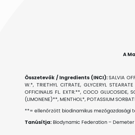
A Ma
Összetevők / Ingredients (INCI):
SALVIA OFF
W.*, TRIETHYL CITRATE, GLYCERYL STEARATE
OFFICINALIS FL. EXTR.**, COCO GLUCOSIDE,
(LIMONENE)**, MENTHOL*, POTASSIUM SORBATE, 
**= ellenőrzött biodinamikus mezőgazdasági 
Tanúsítja:
Biodynamic Federation – Demeter I