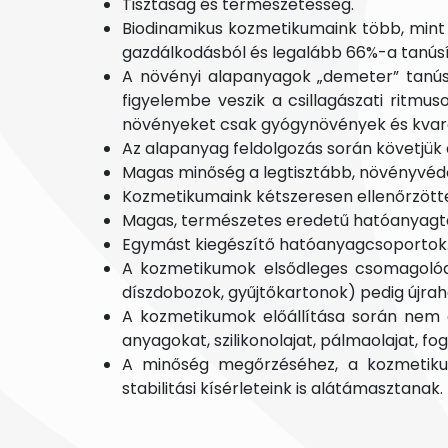
Tisztaság és természetesség.
Biodinamikus kozmetikumaink több, mint
gazdálkodásból és legalább 66%-a tanúsí
A növényi alapanyagok „demeter” tanúsí
figyelembe veszik a csillagászati ritm
növényeket csak gyógynövények és kvarc
Az alapanyag feldolgozás során követjük 
Magas minőség a legtisztább, növényvé
Kozmetikumaink kétszeresen ellenőrzöttek 
Magas, természetes eredetű hatóanyagt
Egymást kiegészítő hatóanyagcsoportok
A kozmetikumok elsődleges csomagoló
díszdobozok, gyűjtőkartonok) pedig újrah
A kozmetikumok előállítása során nem alk
anyagokat, szilikonolajat, pálmaolajat, f
A minőség megőrzéséhez, a kozmetikum
stabilitási kísérleteink is alátámasztanak.