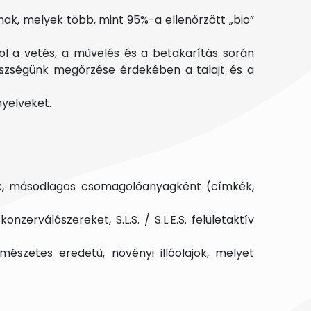
k, melyek több, mint 95%-a ellenőrzött „bio”
l a vetés, a művelés és a betakarítás során
észségünk megőrzése érdekében a talajt és a
nyelveket.
, másodlagos csomagolóanyagként (címkék,
erválószereket, S.L.S. / S.L.E.S. felületaktív
szetes eredetű, növényi illóolajok, melyet