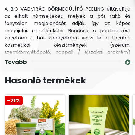
A BIO VADVIRÁG BŐRMEGÚJÍTÓ PEELING eltávolítja
az elhalt hámsejteket, melyek a bőr fakó és
fénytelen megjelenését adják, így az képes
megújulni, megélénkülni. Ráadásul a peelingezést
követően a bőr könnyebben veszi fel a további
kozmetikai készítmények (szérum,
szemkörnyékápoló, nappali / éjszakai arckrém)
hatóanyagait. Alkalmazásával csökken a tág
Tovább
pórusok láthatósága; puhább, kellemesebb
tapintatot és egyöntetűbb arcbőrt eredményez. Ne
Hasonló termékek
feledd, ha elejét veszed a felhám fokozott
szarusodásának, a mitesszerek és a pattanások
megjelenése visszább szorítható! A vízhiányos, ún.
-21%
száraz és a szeborreás bőr kíméletes bőrmegújító,
bőrszépítő peelingje. Alkalmazása a rejuvenáló -
bőrfeszesítő arcápoláshoz ajánlott a 30+ és az 55+
korosztály számára. Mesterséges szín- és
illatanyagok, valamint S.L.S. felületaktív anyagok