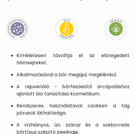
Kíméletesen távolítja el az elöregedett
hámsejteket.
Alkalmazásával a bőr megújul, megélénkül.
A rejuvenáló - bőrfeszesítő arcápoláshoz
ajánlott bio tanúsítású kozmetikum.
Rendszeres használatával csökken a tág
pórusok láthatósága.
A vízhiányos, ún. száraz és a szeborreás
bőrtípus szépítő peelingje.