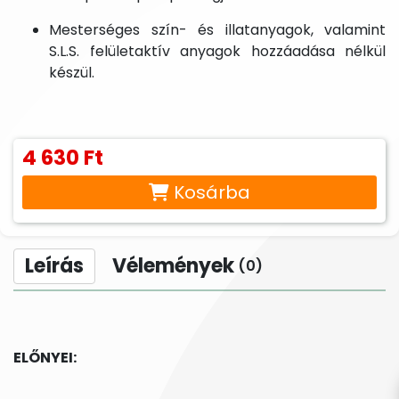
Mesterséges szín- és illatanyagok, valamint
S.L.S. felületaktív anyagok hozzáadása nélkül
készül.
4 630 Ft
Kosárba
Leírás
Vélemények
(0)
ELŐNYEI: