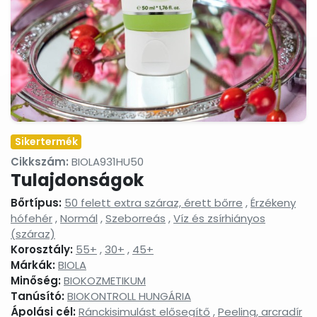
termékek
Masszázsolajok,
Nyak-
Peelingek,
masszázsgélek
és
arcradíro
dekoltázs
ápolók
Arctisztítás,
Sampon
Sportkrém
arctej,
és
sportgéle
arctisztító
hajápolás,
gél,
hajbalzsam,
sminklemosó,
samponhab
Sikertermék
micellás
víz
Cikkszám:
BIOLA931HU50
Tulajdonságok
Szemkörnyékápolók,
Szérumok,
Testápoló
szemránckrémek,
arcápoló
testkréme
szempilla
hatóanyag
testápoló
Bőrtípus:
50 felett extra száraz, érett bőrre
,
Érzékeny
ápolók
koncentrátumok
tejek,
hófehér
,
Normál
,
Szeborreás
,
Víz és zsírhiányos
testvajak,
(száraz)
testpeeli
Korosztály:
55+
,
30+
,
45+
Tonikok,
Tusfürdők,
Babáknak
Márkák:
BIOLA
splashek
folyékony
&
Minőség:
BIOKOZMETIKUM
szappanok,
mamákna
Tanúsító:
BIOKONTROLL HUNGÁRIA
szappanhabok,
fürdőkrémek
Ápolási cél:
Ránckisimulást elősegítő
,
Peeling, arcradír