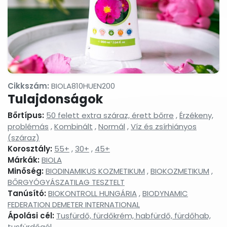
termékek
Masszázsolajok,
Nyak-
Peelingek,
masszázsgélek
és
arcradíro
dekoltázs
ápolók
Arctisztítás,
Sampon
Sportkrém
arctej,
és
sportgéle
arctisztító
hajápolás,
Cikkszám:
BIOLA810HUEN200
gél,
hajbalzsam,
sminklemosó,
samponhab
Tulajdonságok
micellás
víz
Bőrtípus:
50 felett extra száraz, érett bőrre
,
Érzékeny,
problémás
,
Kombinált
Szemkörnyékápolók,
,
Normál
,
Víz és zsírhiányos
Szérumok,
Testápoló
szemránckrémek,
arcápoló
testkréme
(száraz)
szempilla
hatóanyag
testápoló
Korosztály:
55+
,
30+
,
45+
ápolók
koncentrátumok
tejek,
Márkák:
BIOLA
testvajak,
Minőség:
BIODINAMIKUS KOZMETIKUM
,
BIOKOZMETIKUM
,
testpeeli
BŐRGYÓGYÁSZATILAG TESZTELT
Tonikok,
Tusfürdők,
Babáknak
Tanúsító:
BIOKONTROLL HUNGÁRIA
,
BIODYNAMIC
splashek
folyékony
&
szappanok,
mamákna
FEDERATION DEMETER INTERNATIONAL
szappanhabok,
Ápolási cél:
Tusfürdő, fürdőkrém, habfürdő, fürdőhab,
fürdőkrémek
tusfürdőgél