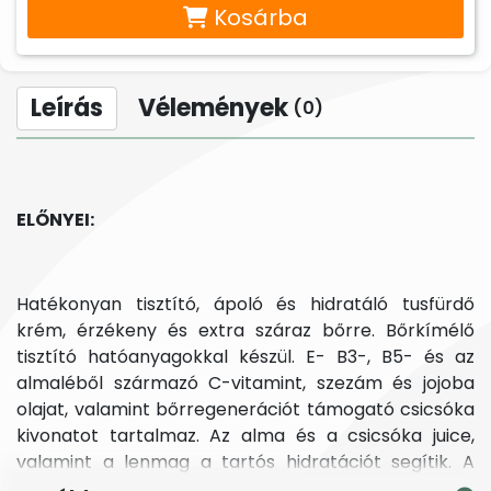
Kosárba
Leírás
Vélemények
(0)
ELŐNYEI:
Hatékonyan tisztító, ápoló és hidratáló tusfürdő
krém, érzékeny és extra száraz bőrre. Bőrkímélő
tisztító hatóanyagokkal készül. E- B3-, B5- és az
almaléből származó C-vitamint, szezám és jojoba
olajat, valamint bőrregenerációt támogató csicsóka
kivonatot tartalmaz. Az alma és a csicsóka juice,
valamint a lenmag a tartós hidratációt segítik. A
vöröshere csíra és a majoranna kivonatai a