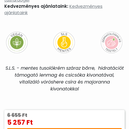
Kedvezményes ajánlataink:
Kedvezményes
ajánlataink
S.L.S. - mentes tusolókrém száraz bőrre, hidratációt
támogató lenmag és csicsóka kivonatával,
vitalizáló vöröshere csíra és majoranna
kivonatokkal
6 655 Ft
5 257 Ft