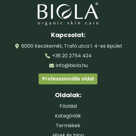
ALLANTOIN, MELISSA OFFICINALIS L. OIL (GERANIOL,
CITRONELLOL)*.
*= ellenőrzött ökológiai termelésből származik
Kapcsolat:
TANÚSÍTÓSZERVEZET:
6000 Kecskemét, Trafó utca 1. 4-es épület
+36 20 2754 424
info@biola.hu
A Biokontroll Hungária által tanúsított
biokozmetikum.
Professzionális oldal
Oldalak:
Főoldal
Kategóriák
Termékek
Hírek és blog