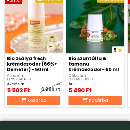
-21%
Alkalmazása:
Az applikátorfej segítségével
permetezz vékony rétegben a hónalj területére (2 -
3 pumpálás / dm2) a dezodorból. Ha véletlen a szem
vagy a nyálkahártya területére permetezted, öblítsd
ki bő vízzel!
5
ÖSSZETÉTELE:
Bio zsálya fresh
Bio szantálfa &
krémdezodor (66%+
tamanu
Demeter) - 50 ml
krémdezodor- 50 ml
Cikkszám:
Cikkszám:
Összetevők/Ingredients (INCI):
AQUA, SALVIA
OLYS954EN50
BIOLA913HU50
OFFICINALIS L. EXTR.*, MENTHA SPICATA ST. EXTR.*,
Akciós ár:
Ár
Ár:
6 965 Ft
5 502 Ft
5 490 Ft
PENTHYLENE GLYCOL, TRIETHYL CITRATE, HAMAMELIS
VIRGINIANA L. W.*, COCO BETAIN, SODIUM BENZOATE,
Kosárba
Kosárba
GLUCONOLACTONE, CALCIUM GLUCONATE,
MELALEUCA ALTERNIFOLIA L. OIL (LIMONENE)*, SALVIA
SCLAREA OIL (LINALOOL)*, EUCALYPTUS GLOBULUS L.
OIL (LIMONENE, LINALOOL), SALVIA OFFICINALIS OIL*,