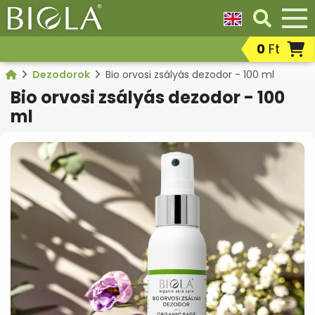
0
Ft
Nappali
Dezodorok
Fog- és
Kategóriák
arckrémek,
ajakápoló
Dezodorok
Bio orvosi zsályás dezodor - 100 ml
arcápoló
szájápolás
Összes termék
gél,
termékek
Bio orvosi zsályás dezodor - 100
arcbalzsam,
ml
arckrém
fényvédelemmel
Parfümök,
Ajándékcsomagok
Borotválk
EDT,
after
illatosító
shavek,
szerek
szakállápo
termékek
Bőrregeneráló
Éjszakai
Fényvéde
maszkok,
arckrémek,
szolárium
krémpakolások,
arcbalzsamok
utáni
spray,
bőrápolás
gélek
termékek
Intim
Kéz-,
Korrektor
higiéniai
láb- és
termékek
körömápolási