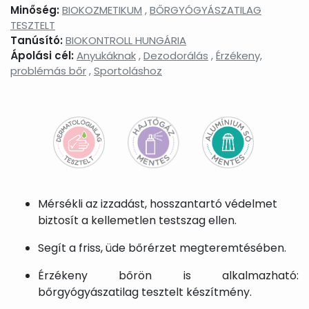
Minőség:
BIOKOZMETIKUM
,
BŐRGYÓGYÁSZATILAG
TESZTELT
Tanúsító:
BIOKONTROLL HUNGÁRIA
Ápolási cél:
Anyukáknak
,
Dezodorálás
,
Érzékeny,
problémás bőr
,
Sportoláshoz
Mérsékli az izzadást, hosszantartó védelmet
biztosít a kellemetlen testszag ellen.
Segít a friss, üde bőrérzet megteremtésében.
Érzékeny bőrön is alkalmazható:
bőrgyógyászatilag tesztelt készítmény.