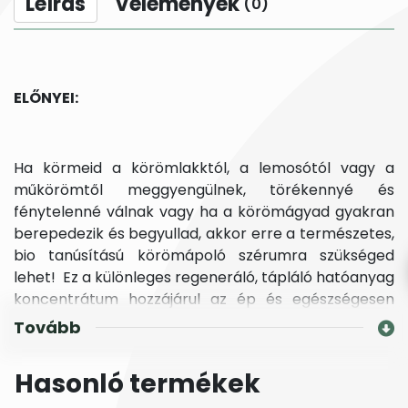
Leírás
Vélemények
(0)
ELŐNYEI:
Ha körmeid a körömlakktól, a lemosótól vagy a
műkörömtől meggyengülnek, törékennyé és
fénytelenné válnak vagy ha a körömágyad gyakran
berepedezik és begyullad, akkor erre a természetes,
bio tanúsítású körömápoló szérumra szükséged
lehet! Ez a különleges regeneráló, tápláló hatóanyag
koncentrátum hozzájárul az ép és egészségesen
szép körömlemez és körömágy kialakulásához. Nagy
Tovább
mértékben erősíti a körmeid ellenállóképességét,
felgyorsítja a körömágy és a körömlemez
Hasonló termékek
regenerációját. A gyártása során nem alkalmazunk