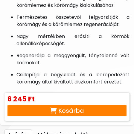
körömlemez és körömágy kialakulásához.
Természetes összetevői felgyorsítják a
körömágy és a körömlemez regenerációját.
Nagy mértékben erősíti a körmök
ellenállóképességét.
Regenerálja a meggyengült, fénytelenné vált
körmöket.
Csillapítja a begyulladt és a berepedezett
körömágy által kiváltott diszkomfort éreztet.
6 245 Ft
Kosárba