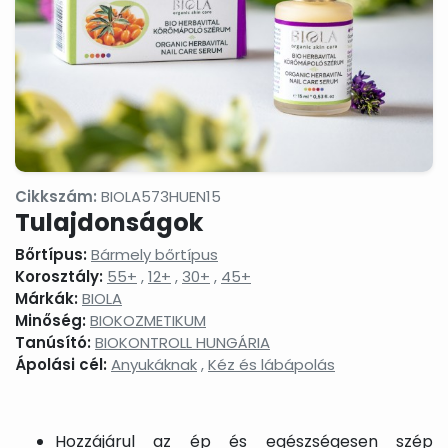
termékek
Masszázsolajok,
Nyak-
Peelingek,
masszázsgélek
és
arcradíro
dekoltázs
ápolók
Arctisztítás,
Sampon
Sportkrém
arctej,
és
sportgéle
arctisztító
hajápolás,
gél,
hajbalzsam,
sminklemosó,
samponhab
Cikkszám:
BIOLA573HUEN15
micellás
Tulajdonságok
víz
Szemkörnyékápolók,
Szérumok,
Testápoló
Bőrtípus:
Bármely bőrtípus
szemránckrémek,
arcápoló
testkréme
Korosztály:
55+
,
12+
,
30+
,
45+
szempilla
hatóanyag
testápoló
Márkák:
BIOLA
ápolók
koncentrátumok
tejek,
Minőség:
BIOKOZMETIKUM
testvajak,
testpeeli
Tanúsító:
BIOKONTROLL HUNGÁRIA
Ápolási cél:
Anyukáknak
,
Kéz és lábápolás
Tonikok,
Tusfürdők,
Babáknak
splashek
folyékony
&
szappanok,
mamákna
szappanhabok,
fürdőkrémek
Hozzájárul az ép és egészségesen szép