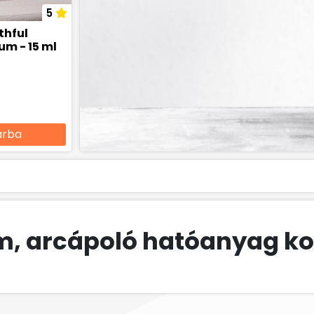
5
thful
arcápoló szérum - 15 ml
árba
m, arcápoló hatóanyag k