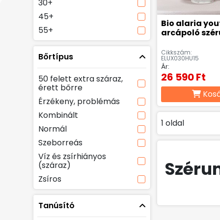
30+
45+
Bio alaria you
55+
Cikkszám:
Bőrtípus
ELUX030HU15
Ár:
26 590 Ft
50 felett extra száraz,
érett bőrre
Kos
Érzékeny, problémás
Kombinált
1 oldal
Normál
Szeborreás
Víz és zsírhiányos
Széru
(száraz)
Zsíros
Tanúsító