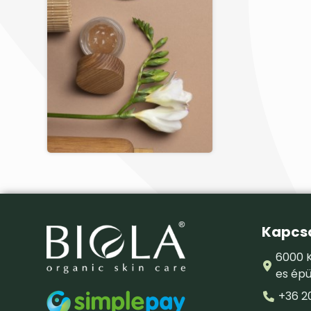
Kapcso
6000 K
es épü
+36 2