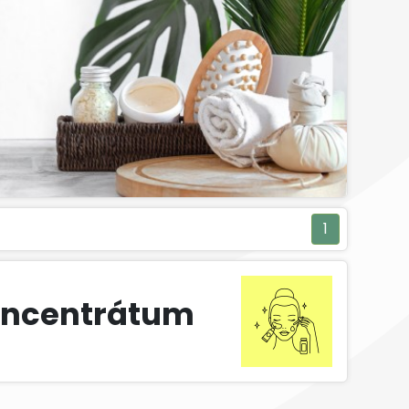
1
oncentrátum