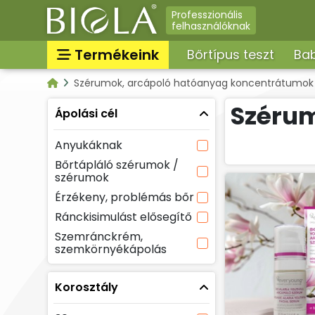
Professzionális
felhasználóknak
Termékeink
Bőrtípus teszt
Bab
Szérumok, arcápoló hatóanyag koncentrátumok
Nappali arckrémek, arcá
Kategóriák
arcbalzsam, arckrém f
Szérum
Ápolási cél
Parfümök, EDT, illatosít
Összes termék
Anyukáknak
Bőrregeneráló maszkok
krémpakolások, spray, 
Bőrtápláló szérumok /
szérumok
Intim higiéniai termékek
Masszázsolajok, massz
Érzékeny, problémás bőr
Arctisztítás, arctej, arct
Ránckisimulást elősegítő
sminklemosó, micellás v
Szemránckrém,
Szemkörnyékápolók,
szemkörnyékápolás
szemránckrémek, szempi
Tonikok, splashek
Korosztály