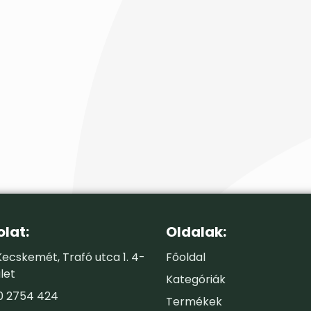
lat:
Oldalak:
ecskemét, Trafó utca 1. 4-
Főoldal
let
Kategóriák
0 2754 424
Termékek