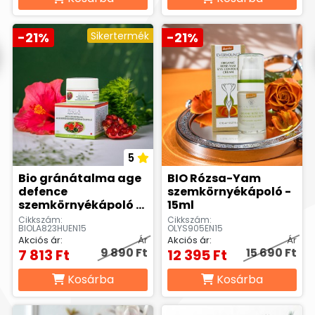
-21%
Sikertermék
-21%
5
Bio gránátalma age
BIO Rózsa-Yam
defence
szemkörnyékápoló -
szemkörnyékápoló -
15ml
15 ml
Cikkszám:
Cikkszám:
BIOLA823HUEN15
OLYS905EN15
Akciós ár:
Ár
Akciós ár:
Ár
9 890 Ft
15 690 Ft
7 813 Ft
12 395 Ft
Kosárba
Kosárba