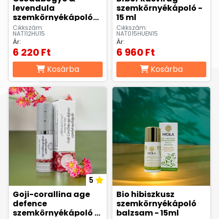
levendula
szemkörnyékápoló -
szemkörnyékápoló
15 ml
gél - 15ml
Cikkszám:
Cikkszám:
NAT112HU15
NAT015HUEN15
Ár:
Ár:
6 220 Ft
6 960 Ft
Kosárba
Kosárba
5
Goji-corallina age
Bio hibiszkusz
defence
szemkörnyékápoló
szemkörnyékápoló -
balzsam - 15ml