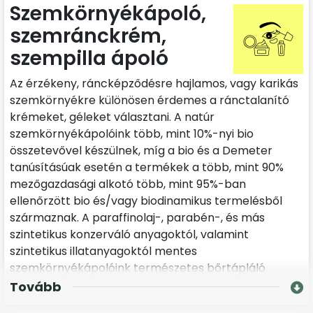
Szemkörnyékápoló,
szemránckrém,
szempilla ápoló
Az érzékeny, ráncképződésre hajlamos, vagy karikás
szemkörnyékre különösen érdemes a ránctalanító
krémeket, géleket választani. A natúr
szemkörnyékápolóink több, mint 10%-nyi bio
összetevővel készülnek, míg a bio és a Demeter
tanúsításúak esetén a termékek a több, mint 90%
mezőgazdasági alkotó több, mint 95%-ban
ellenőrzött bio és/vagy biodinamikus termelésből
származnak. A paraffinolaj-, parabén-, és más
szintetikus konzerváló anyagoktól, valamint
szintetikus illatanyagoktól mentes
szemkörnyékápolóink természetes bőrtápláló
hatóanyagokban rendkívül gazdagok.
Tovább
Kiváló, ránctalanító, vitalizáló kúrákhoz a Bio goji-yam