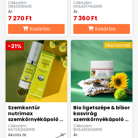
15ml
Cikkszám:
Cikkszám:
ONS009HU15
HIOLA017HUEN15
Ár:
Ár:
7 270 Ft
7 360 Ft
Kosárba
Kosárba
-21%
Sikertermék
Szemkontúr
Bio ligetszépe & bíbor
nutrimax
kasvirág
szemkörnyékápoló -
szemkörnyékápoló -
15 ml
15 ml
Cikkszám:
Cikkszám:
NAT062HUEN15
BIOLA813HUEN15
Akciós ár:
Ár
Ár: