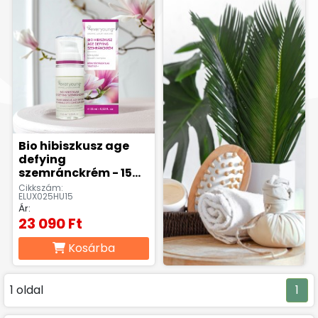
Bio hibiszkusz age
defying
szemránckrém - 15
ml
Cikkszám:
ELUX025HU15
Ár:
23 090 Ft
Kosárba
1 oldal
1