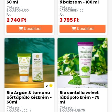
50 ml
ó balzsam - 100 ml
Cikkszám:
Cikkszám:
BIOLA805HU50
NAT003HUEN100
Ár:
Ár:
2 740 Ft
3 795 Ft
Kosárba
Kosárba
5
Bio Argán & tamanu
Bio centella velvet
bőrtápláló kézkrém -
lábápoló krém - 75
50ml
ml
Cikkszám:
Cikkszám:
HIOLA012HU50ml
BIOLA568HUEN75