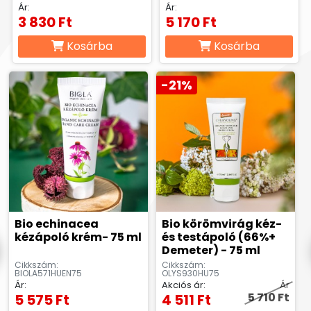
Ár:
Ár:
3 830 Ft
5 170 Ft
Kosárba
Kosárba
-21%
Bio echinacea
Bio körömvirág kéz-
kézápoló krém- 75 ml
és testápoló (66%+
Demeter) - 75 ml
Cikkszám:
Cikkszám:
BIOLA571HUEN75
OLYS930HU75
Ár:
Akciós ár:
Ár
5 710 Ft
5 575 Ft
4 511 Ft