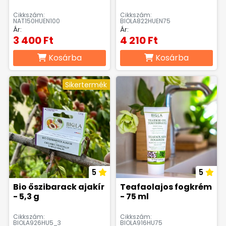
Cikkszám:
Cikkszám:
NAT150HUEN100
BIOLA822HUEN75
Ár:
Ár:
3 400 Ft
4 210 Ft
Kosárba
Kosárba
Sikertermék
5
5
Bio őszibarack ajakír
Teafaolajos fogkrém
- 5,3 g
- 75 ml
Cikkszám:
Cikkszám:
BIOLA926HU5_3
BIOLA916HU75