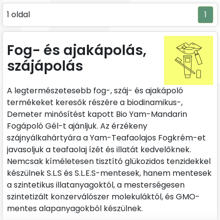
1 oldal
1
Fog- és ajakápolás,
szájápolás
A legtermészetesebb fog-, száj- és ajakápoló
termékeket keresők részére a biodinamikus-,
Demeter minősítést kapott Bio Yam-Mandarin
Fogápoló Gél-t ajánljuk. Az érzékeny
szájnyálkahártyára a Yam-Teafaolajos Fogkrém-et
javasoljuk a teafaolaj ízét és illatát kedvelőknek.
Nemcsak kíméletesen tisztító glükozidos tenzidekkel
készülnek S.L.S és S.L.E.S-mentesek, hanem mentesek
a szintetikus illatanyagoktól, a mesterségesen
szintetizált konzerválószer molekuláktól, és GMO-
mentes alapanyagokból készülnek.