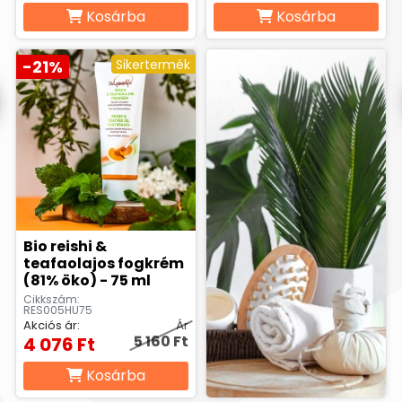
Kosárba
Kosárba
-21%
Sikertermék
Bio reishi &
teafaolajos fogkrém
(81% öko) - 75 ml
Cikkszám:
RES005HU75
Akciós ár:
Ár
5 160 Ft
4 076 Ft
Kosárba