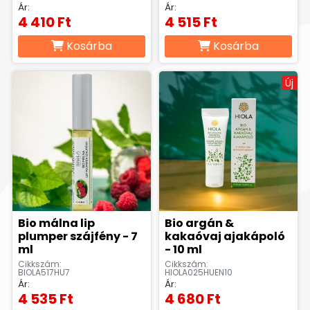
Ár:
Ár:
4 410 Ft
4 515 Ft
Kosárba
Kosárba
Új
Bio málna lip
Bio argán &
plumper szájfény - 7
kakaóvaj ajakápoló
ml
- 10 ml
Cikkszám:
Cikkszám:
BIOLA517HU7
HIOLA025HUEN10
Ár:
Ár:
4 535 Ft
4 680 Ft