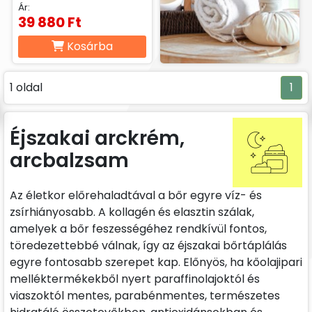
Ár:
39 880 Ft
Kosárba
1 oldal
1
Éjszakai arckrém,
arcbalzsam
Az életkor előrehaladtával a bőr egyre víz- és
zsírhiányosabb. A kollagén és elasztin szálak,
amelyek a bőr feszességéhez rendkívül fontos,
töredezettebbé válnak, így az éjszakai bőrtáplálás
egyre fontosabb szerepet kap. Előnyös, ha kőolajipari
melléktermékekből nyert paraffinolajoktól és
viaszoktól mentes, parabénmentes, természetes