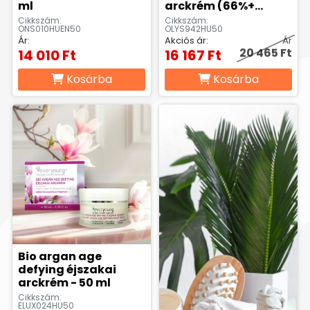
ml
arckrém (66%+
Demeter) - 50 ml
Cikkszám:
Cikkszám:
ONS010HUEN50
OLYS942HU50
Ár:
Akciós ár:
Ár
20 465 Ft
14 010 Ft
16 167 Ft
Kosárba
Kosárba
Bio argan age
defying éjszakai
arckrém - 50 ml
Cikkszám:
ELUX024HU50